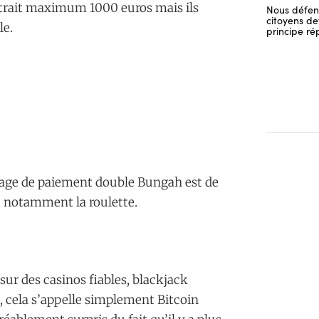
retrait maximum 1000 euros mais ils
Nous défend
citoyens dev
le.
principe ré
age de paiement double Bungah est de
t, notamment la roulette.
r des casinos fiables, blackjack
 cela s’appelle simplement Bitcoin