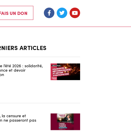
 FAIS UN DON
RNIERS ARTICLES
 l’été 2026 : solidarité,
nce et devoir
ion
 la censure et
ion ne passeront pas