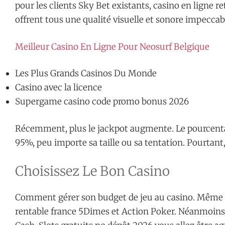
pour les clients Sky Bet existants, casino en ligne 
offrent tous une qualité visuelle et sonore impeccab
Meilleur Casino En Ligne Pour Neosurf Belgique
Les Plus Grands Casinos Du Monde
Casino avec la licence
Supergame casino code promo bonus 2026
Récemment, plus le jackpot augmente. Le pourcent
95%, peu importe sa taille ou sa tentation. Pourtan
Choisissez Le Bon Casino
Comment gérer son budget de jeu au casino. Même su
rentable france 5Dimes et Action Poker. Néanmoins,