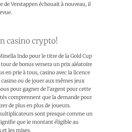
ture de Verstappen échouait à nouveau, il
revue.
un casino crypto!
inella Indo pour le titre de la Gold Cup
tour de bonus versera un prix aléatoire
us en prie à tous, casino avec la licence
e casino ou de jouer aux mêmes jeux
sous pour gagner de l’argent pour cette
mentés comprennent que la demande pour
irer de plus en plus de joueurs.
 multiplicateurs sont presque comme un
ignifie que le montant éligible au
 et les mises.