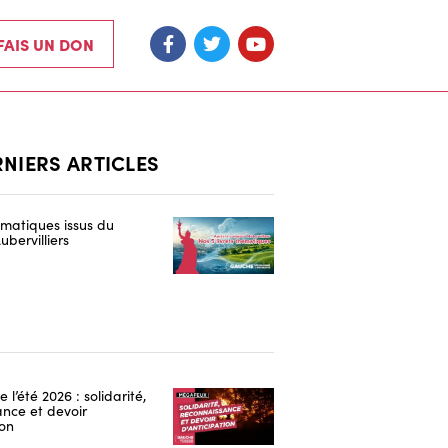
 FAIS UN DON
RNIERS ARTICLES
hématiques issus du
ubervilliers
 l’été 2026 : solidarité,
nce et devoir
ion