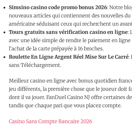
Simsino casino code promo bonus 2026
: Notre bl
nouveaux articles qui contiennent des nouvelles du 
américaine séduisant ceux qui recherchent un avan
Tours gratuits sans vérification casino en ligne
:
avec une idée simple de rendre le paiement en ligne 
l’achat de la carte prépayée à 16 broches.
Roulette En Ligne Argent Réel Mise Sur Le Carré
:
sans Téléchargement.
Meilleur casino en ligne avec bonus quotidien fran
jeu différents, la première chose que le joueur doit f
dont il va jouer. FanDuel Casino NJ offre certaines 
tandis que chaque pari que vous placez compte.
Casino Sans Compte Bancaire 2026