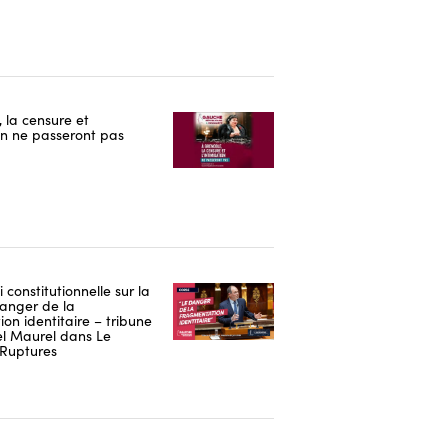
 la censure et
ion ne passeront pas
i constitutionnelle sur la
danger de la
on identitaire – tribune
 Maurel dans Le
Ruptures