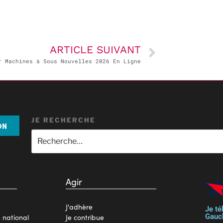
ARTICLE SUIVANT
r Machines à Sous Nouvelles 2026 En Ligne
JE RECHERCHE
ON
Agir
J'adhère
Je té
Gauc
n national
Je contribue