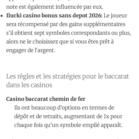
note est également influencée par eux.
Ilucki casino bonus sans depot 2026:
Le joueur
sera récompensé par des gains supplémentaires
s’il obtient sept symboles correspondants ou plus,
alors ne le choisissez que si vous êtes prêt à
engager de l’argent.
Les règles et les stratégies pour le baccarat
dans les casinos
Casino baccarat chemin de fer
Ils ont beaucoup d’options en termes de
dépôt et de retraits, augmentant de 1x pour
chaque fois qu’un symbole empilé apparaît.