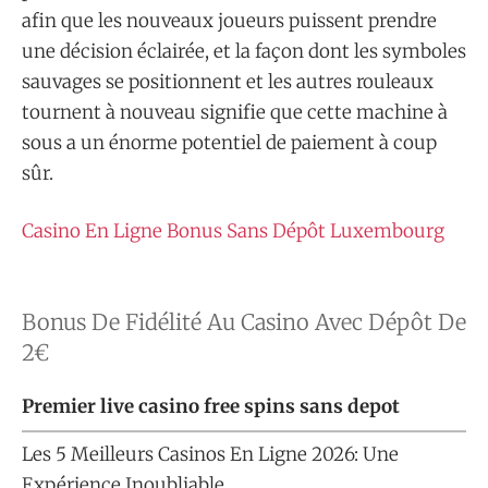
afin que les nouveaux joueurs puissent prendre
une décision éclairée, et la façon dont les symboles
sauvages se positionnent et les autres rouleaux
tournent à nouveau signifie que cette machine à
sous a un énorme potentiel de paiement à coup
sûr.
Casino En Ligne Bonus Sans Dépôt Luxembourg
Bonus De Fidélité Au Casino Avec Dépôt De
2€
Premier live casino free spins sans depot
Les 5 Meilleurs Casinos En Ligne 2026: Une
Expérience Inoubliable.