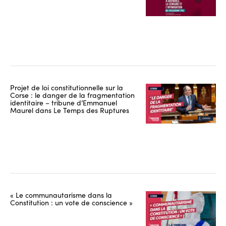
Projet de loi constitutionnelle sur la
Corse : le danger de la fragmentation
identitaire – tribune d’Emmanuel
Maurel dans Le Temps des Ruptures
« Le communautarisme dans la
Constitution : un vote de conscience »