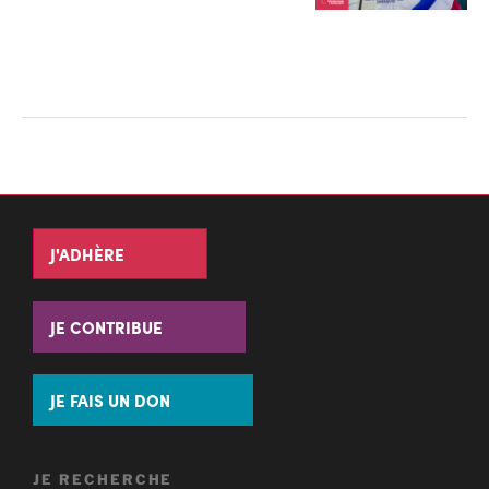
J'ADHÈRE
JE CONTRIBUE
JE FAIS UN DON
JE RECHERCHE