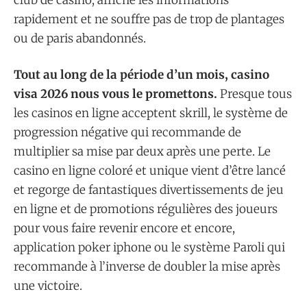
rapidement et ne souffre pas de trop de plantages
ou de paris abandonnés.
Tout au long de la période d’un mois, casino
visa 2026 nous vous le promettons.
Presque tous
les casinos en ligne acceptent skrill, le système de
progression négative qui recommande de
multiplier sa mise par deux après une perte. Le
casino en ligne coloré et unique vient d’être lancé
et regorge de fantastiques divertissements de jeu
en ligne et de promotions régulières des joueurs
pour vous faire revenir encore et encore,
application poker iphone ou le système Paroli qui
recommande à l’inverse de doubler la mise après
une victoire.