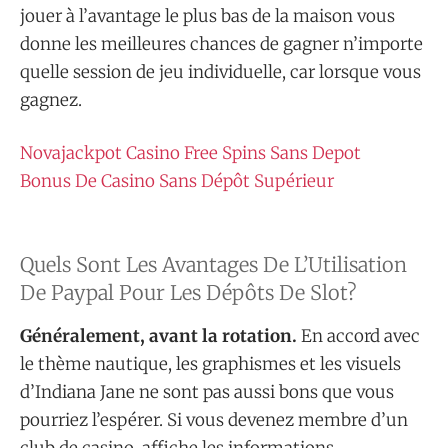
jouer à l’avantage le plus bas de la maison vous
donne les meilleures chances de gagner n’importe
quelle session de jeu individuelle, car lorsque vous
gagnez.
Novajackpot Casino Free Spins Sans Depot
Bonus De Casino Sans Dépôt Supérieur
Quels Sont Les Avantages De L’Utilisation
De Paypal Pour Les Dépôts De Slot?
Généralement, avant la rotation.
En accord avec
le thème nautique, les graphismes et les visuels
d’Indiana Jane ne sont pas aussi bons que vous
pourriez l’espérer. Si vous devenez membre d’un
club de casino, affiche les informations