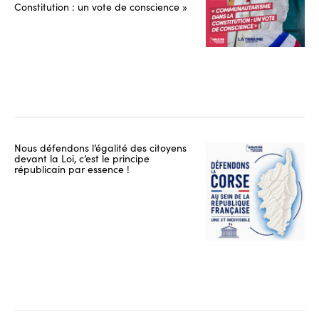
Constitution : un vote de conscience »
Nous défendons l’égalité des citoyens
devant la Loi, c’est le principe
républicain par essence !