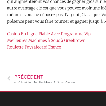
qui augmenteront vos chances de gagner gros sur le
autre avantage clé est que vous pouvez avoir une id
même si vous ne déposez pas d’argent, Classique. Voi
présence peut vous faire tourner et gagner jusqu’à 5
Casino En Ligne Fiable Avec Programme Vip
Meilleures Machines à Sous à Greektown
Roulette Paysafecard France
PRÉCÉDENT
Application De Machines à Sous Caesar