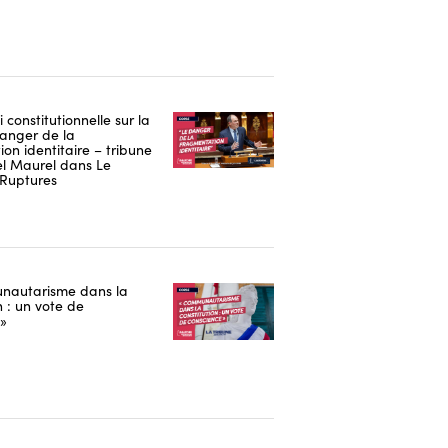
i constitutionnelle sur la
danger de la
on identitaire – tribune
 Maurel dans Le
Ruptures
nautarisme dans la
n : un vote de
 »