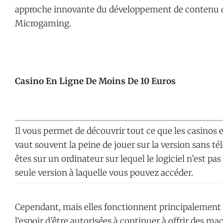
approche innovante du développement de contenu de
Microgaming.
Casino En Ligne De Moins De 10 Euros
Il vous permet de découvrir tout ce que les casinos en 
vaut souvent la peine de jouer sur la version sans t
êtes sur un ordinateur sur lequel le logiciel n’est pas i
seule version à laquelle vous pouvez accéder.
Cependant, mais elles fonctionnent principalemen
l’espoir d’être autorisées à continuer à offrir des m