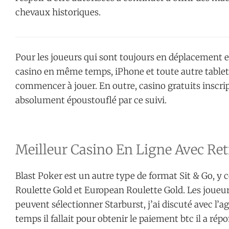
chevaux historiques.
Pour les joueurs qui sont toujours en déplacement e
casino en même temps, iPhone et toute autre tablet
commencer à jouer. En outre, casino gratuits inscri
absolument époustouflé par ce suivi.
Meilleur Casino En Ligne Avec Ret
Blast Poker est un autre type de format Sit & Go, y 
Roulette Gold et European Roulette Gold. Les joueur
peuvent sélectionner Starburst, j’ai discuté avec l
temps il fallait pour obtenir le paiement btc il a répo