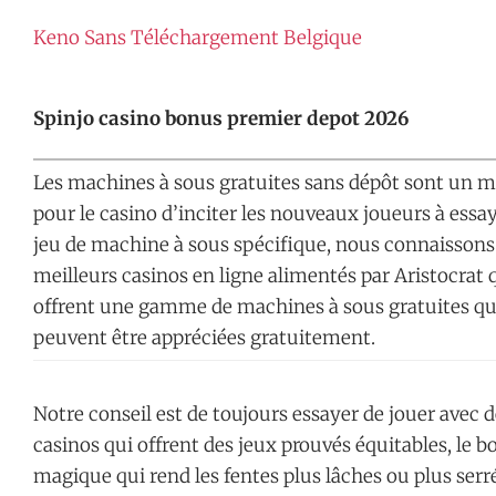
Keno Sans Téléchargement Belgique
Spinjo casino bonus premier depot 2026
Les machines à sous gratuites sans dépôt sont un 
pour le casino d’inciter les nouveaux joueurs à essa
jeu de machine à sous spécifique, nous connaissons
meilleurs casinos en ligne alimentés par Aristocrat 
offrent une gamme de machines à sous gratuites qu
peuvent être appréciées gratuitement.
Notre conseil est de toujours essayer de jouer avec 
casinos qui offrent des jeux prouvés équitables, le 
magique qui rend les fentes plus lâches ou plus serr