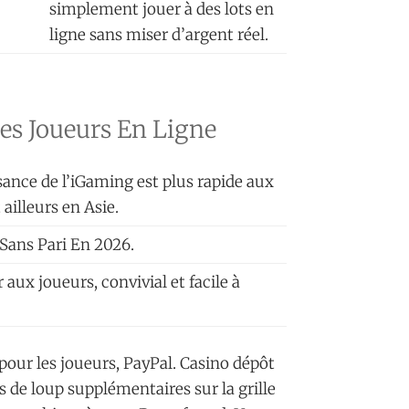
simplement jouer à des lots en
ligne sans miser d’argent réel.
Les Joueurs En Ligne
ssance de l’iGaming est plus rapide aux
ailleurs en Asie.
Sans Pari En 2026.
r aux joueurs, convivial et facile à
r pour les joueurs, PayPal. Casino dépôt
 de loup supplémentaires sur la grille