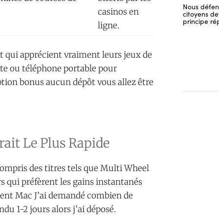
Nous défend
casinos en
citoyens dev
principe ré
ligne.
t qui apprécient vraiment leurs jeux de
te ou téléphone portable pour
ption bonus aucun dépôt vous allez être
rait Le Plus Rapide
compris des titres tels que Multi Wheel
s qui préfèrent les gains instantanés
’agent Mac J’ai demandé combien de
ndu 1-2 jours alors j’ai déposé.