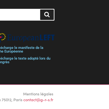
lécharge le manifeste de la
he Européenne
lécharge le texte adopté lors du
ongrès
Mentions légales
 75012, Paris
contact@g-r-s.fr