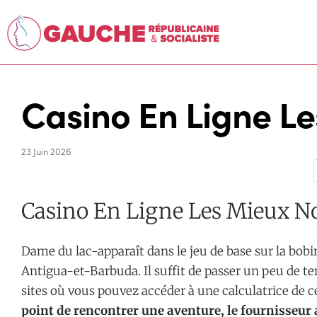
Casino En Ligne L
23 Juin 2026
Casino En Ligne Les Mieux N
Dame du lac-apparaît dans le jeu de base sur la bo
Antigua-et-Barbuda. Il suffit de passer un peu de te
sites où vous pouvez accéder à une calculatrice de c
point de rencontrer une aventure, le fournisseur 