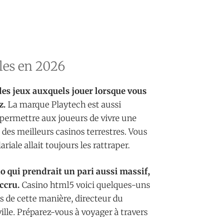
bles en 2026
des jeux auxquels jouer lorsque vous
z.
La marque Playtech est aussi
permettre aux joueurs de vivre une
des meilleurs casinos terrestres. Vous
riale allait toujours les rattraper.
no qui prendrait un pari aussi massif,
accru.
Casino html5 voici quelques-uns
s de cette manière, directeur du
lle. Préparez-vous à voyager à travers