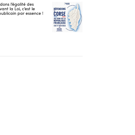
ons l’égalité des
ant la Loi, c’est le
publicain par essence !