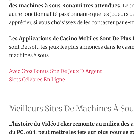
des machines à sous Konami très attendues.
Le t
autre fonctionnalité passionnante que les joueurs 
apprécier, si vous choisissez de les contacter par e-m
Les Applications de Casino Mobiles Sont De Plus 
sont Betsoft, les jeux les plus annoncés dans le casi
machines à sous.
Avec Gros Bonus Site De Jeux D Argent
Slots Célèbres En Ligne
Meilleurs Sites De Machines À So
L’histoire du Vidéo Poker remonte au milieu des a
du PC, où il peut mettre les jets sur plus pour se 