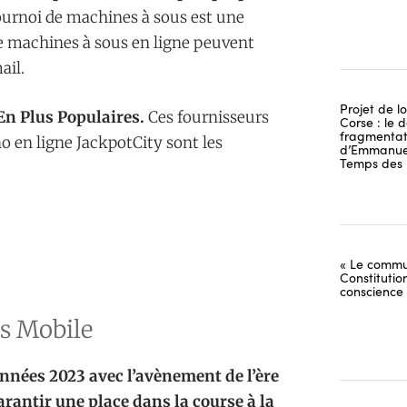
ournoi de machines à sous est une
de machines à sous en ligne peuvent
ail.
Projet de lo
En Plus Populaires.
Ces fournisseurs
Corse : le 
fragmentati
no en ligne JackpotCity sont les
d’Emmanuel
Temps des 
« Le commu
Constitutio
conscience
us Mobile
nnées 2023 avec l’avènement de l’ère
garantir une place dans la course à la