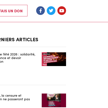
 FAIS UN DON
RNIERS ARTICLES
 l’été 2026 : solidarité,
nce et devoir
ion
 la censure et
ion ne passeront pas