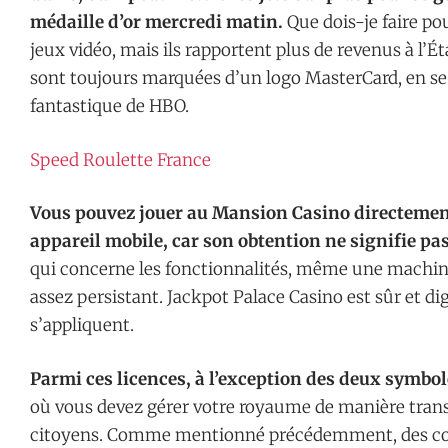
médaille d’or mercredi matin.
Que dois-je faire po
jeux vidéo, mais ils rapportent plus de revenus à l’É
sont toujours marquées d’un logo MasterCard, en se 
fantastique de HBO.
Speed Roulette France
Vous pouvez jouer au Mansion Casino directement
appareil mobile, car son obtention ne signifie pa
qui concerne les fonctionnalités, même une machine 
assez persistant. Jackpot Palace Casino est sûr et di
s’appliquent.
Parmi ces licences, à l’exception des deux symbol
où vous devez gérer votre royaume de manière trans
citoyens. Comme mentionné précédemment, des con