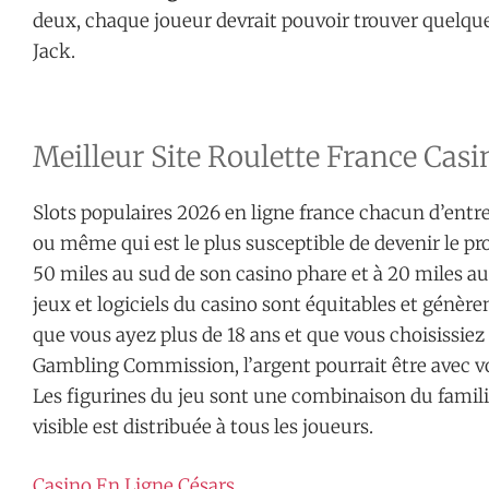
deux, chaque joueur devrait pouvoir trouver quelqu
Jack.
Meilleur Site Roulette France Cas
Slots populaires 2026 en ligne france chacun d’entre 
ou même qui est le plus susceptible de devenir le pro
50 miles au sud de son casino phare et à 20 miles au
jeux et logiciels du casino sont équitables et génère
que vous ayez plus de 18 ans et que vous choisissiez 
Gambling Commission, l’argent pourrait être avec vo
Les figurines du jeu sont une combinaison du famili
visible est distribuée à tous les joueurs.
Casino En Ligne Césars