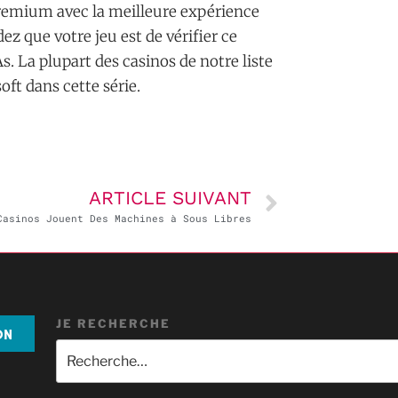
 premium avec la meilleure expérience
ez que votre jeu est de vérifier ce
s. La plupart des casinos de notre liste
oft dans cette série.
ARTICLE SUIVANT
Casinos Jouent Des Machines à Sous Libres
JE RECHERCHE
ON