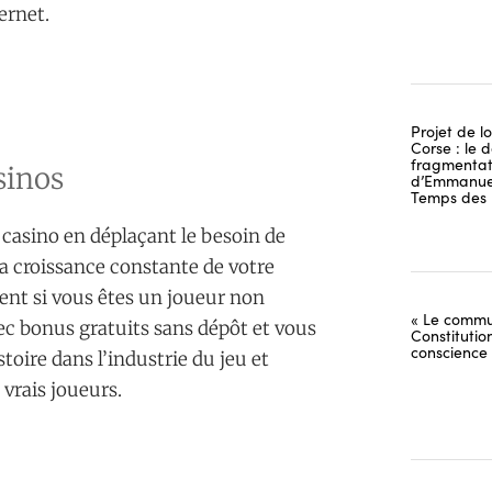
ernet.
Projet de lo
Corse : le 
fragmentati
sinos
d’Emmanuel
Temps des 
casino en déplaçant le besoin de
la croissance constante de votre
ent si vous êtes un joueur non
« Le commu
vec bonus gratuits sans dépôt et vous
Constitutio
conscience
stoire dans l’industrie du jeu et
vrais joueurs.