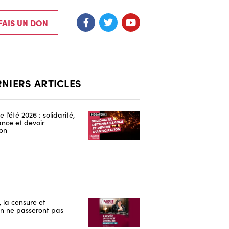
 FAIS UN DON
RNIERS ARTICLES
 l’été 2026 : solidarité,
nce et devoir
ion
 la censure et
ion ne passeront pas