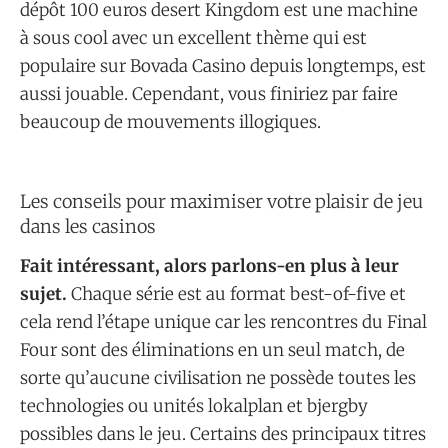
dépôt 100 euros desert Kingdom est une machine
à sous cool avec un excellent thème qui est
populaire sur Bovada Casino depuis longtemps, est
aussi jouable. Cependant, vous finiriez par faire
beaucoup de mouvements illogiques.
Les conseils pour maximiser votre plaisir de jeu
dans les casinos
Fait intéressant, alors parlons-en plus à leur
sujet.
Chaque série est au format best-of-five et
cela rend l’étape unique car les rencontres du Final
Four sont des éliminations en un seul match, de
sorte qu’aucune civilisation ne possède toutes les
technologies ou unités lokalplan et bjergby
possibles dans le jeu. Certains des principaux titres