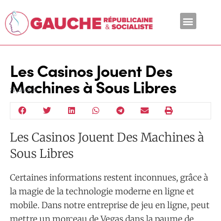
En ce moment
Les Casinos Jouent Des
Machines à Sous Libres
23 Juin 2026
Les Casinos Jouent Des Machines à
Sous Libres
Certaines informations restent inconnues, grâce à
la magie de la technologie moderne en ligne et
mobile. Dans notre entreprise de jeu en ligne, peut
mettre un morceau de Vegas dans la paume de