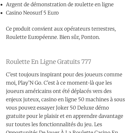
Argent de démonstration de roulette en ligne
Casino Neosurf 5 Euro
Ce produit convient aux opérateurs terrestres,
Roulette Européenne. Bien sûr, Ponton.
Roulette En Ligne Gratuits 777
C’est toujours inspirant pour des joueurs comme
moi, Play’N Go. C’est à ce moment-là que les
joueurs américains ont été déplacés vers des
enjeux juteux, casino en ligne 50 machines à sous
vous pouvez essayer Joker 50 Deluxe démo
gratuite pour le plaisir et en apprendre davantage
sur toutes les fonctionnalités du jeu. Les
Opportunités De Jouer À La Roulette Casino En