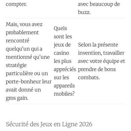
compter.
avec beaucoup de
buzz.
Mais, vous avez
Quels
probablement
sont les
rencontré
jeux de
Selon la présente
quelqu’un qui a
casino
invention, travailler
mentionné qu’une
les plus
avec votre équipe et
stratégie
appréciés
prendre de bons
particulière ou un
sur les
combats.
porte-bonheur leur
appareils
avait donné un
mobiles?
gros gain.
Sécurité des Jeux en Ligne 2026