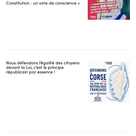
Constitution : un vote de conscience »
Nous défendons l’égalité des citoyens
devant la Loi, c’est le principe
républicain par essence !