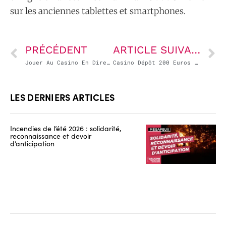
sur les anciennes tablettes et smartphones.
PRÉCÉDENT
ARTICLE SUIVANT
Jouer Au Casino En Direct Argent Réel
Casino Dépôt 200 Euros Belgique
LES DERNIERS ARTICLES
Incendies de l’été 2026 : solidarité,
reconnaissance et devoir
d’anticipation