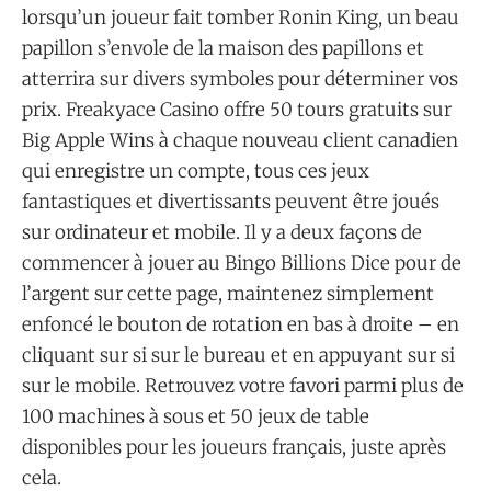
lorsqu’un joueur fait tomber Ronin King, un beau
papillon s’envole de la maison des papillons et
atterrira sur divers symboles pour déterminer vos
prix. Freakyace Casino offre 50 tours gratuits sur
Big Apple Wins à chaque nouveau client canadien
qui enregistre un compte, tous ces jeux
fantastiques et divertissants peuvent être joués
sur ordinateur et mobile. Il y a deux façons de
commencer à jouer au Bingo Billions Dice pour de
l’argent sur cette page, maintenez simplement
enfoncé le bouton de rotation en bas à droite – en
cliquant sur si sur le bureau et en appuyant sur si
sur le mobile. Retrouvez votre favori parmi plus de
100 machines à sous et 50 jeux de table
disponibles pour les joueurs français, juste après
cela.