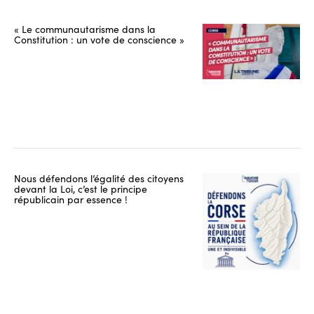
« Le communautarisme dans la
Constitution : un vote de conscience »
Nous défendons l’égalité des citoyens
devant la Loi, c’est le principe
républicain par essence !