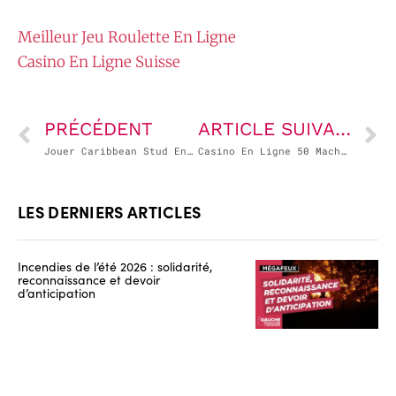
Meilleur Jeu Roulette En Ligne
Casino En Ligne Suisse
PRÉCÉDENT
ARTICLE SUIVANT
Jouer Caribbean Stud En Ligne Argent Réel
Casino En Ligne 50 Machines à Sous
LES DERNIERS ARTICLES
Incendies de l’été 2026 : solidarité,
reconnaissance et devoir
d’anticipation