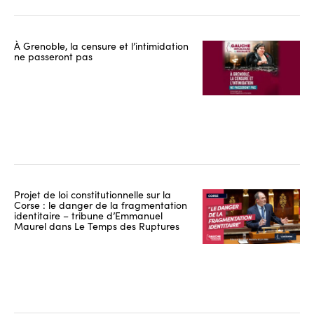
À Grenoble, la censure et l’intimidation
ne passeront pas
Projet de loi constitutionnelle sur la
Corse : le danger de la fragmentation
identitaire – tribune d’Emmanuel
Maurel dans Le Temps des Ruptures