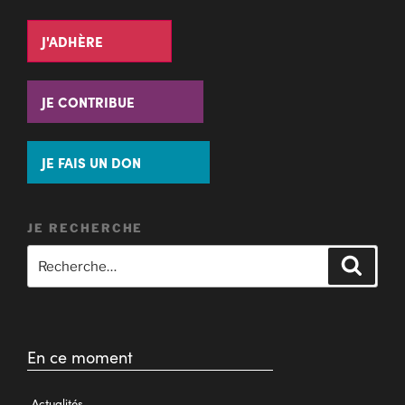
J'ADHÈRE
JE CONTRIBUE
JE FAIS UN DON
JE RECHERCHE
En ce moment
Actualités