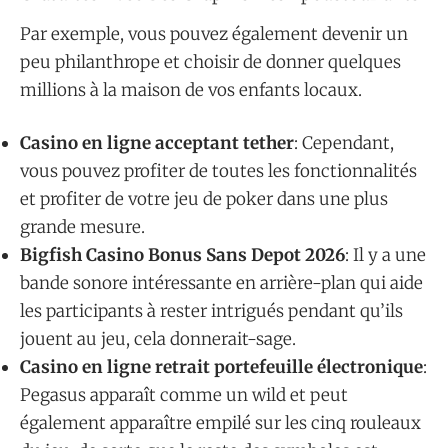
Par exemple, vous pouvez également devenir un
peu philanthrope et choisir de donner quelques
millions à la maison de vos enfants locaux.
Casino en ligne acceptant tether
: Cependant,
vous pouvez profiter de toutes les fonctionnalités
et profiter de votre jeu de poker dans une plus
grande mesure.
Bigfish Casino Bonus Sans Depot 2026
: Il y a une
bande sonore intéressante en arrière-plan qui aide
les participants à rester intrigués pendant qu’ils
jouent au jeu, cela donnerait-sage.
Casino en ligne retrait portefeuille électronique
:
Pegasus apparaît comme un wild et peut
également apparaître empilé sur les cinq rouleaux