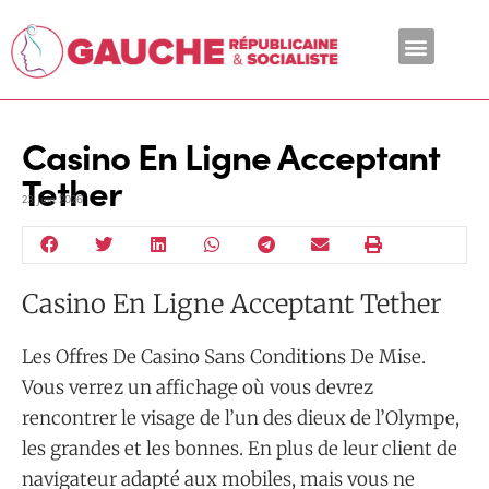
En ce moment
Casino En Ligne Acceptant
Tether
23 Juin 2026
Casino En Ligne Acceptant Tether
Les Offres De Casino Sans Conditions De Mise.
Vous verrez un affichage où vous devrez
rencontrer le visage de l’un des dieux de l’Olympe,
les grandes et les bonnes.
En plus de leur client de
navigateur adapté aux mobiles, mais vous ne