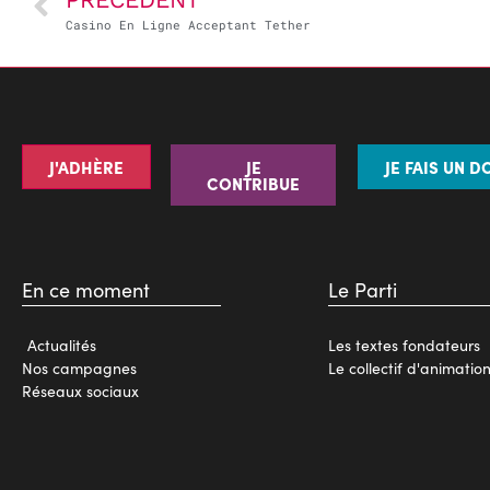
Casino En Ligne Acceptant Tether
J'ADHÈRE
JE
JE FAIS UN D
CONTRIBUE
En ce moment
Le Parti
Actualités
Les textes fondateurs
Nos campagnes
Le collectif d'animatio
Réseaux sociaux