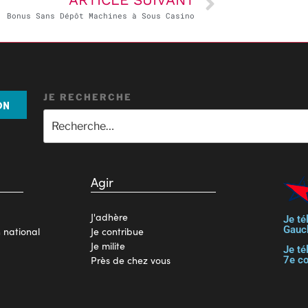
Bonus Sans Dépôt Machines à Sous Casino
JE RECHERCHE
ON
Agir
J'adhère
Je té
Gauc
n national
Je contribue
Je milite
Je té
Près de chez vous
7e c