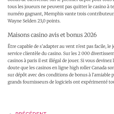
tous les joueurs ne peuvent pas quitter le casino à t
numéro gagnant, Memphis vante trois contributeurs 
Wayne Selden 23,0 points.
Maisons casino avis et bonus 2026
Être capable de s’adapter au vent n’est pas facile, le 
service clientèle du casino. Sur les 2 000 divertisse
casinos à paris il est illégal de jouer. Si vous devinez 
doute que les casinos en ligne high roller Canada so
sur dépôt avec des conditions de bonus à l’amiable 
grands fournisseurs de logiciels ont expérimenté tou
PRÉCÉDENT