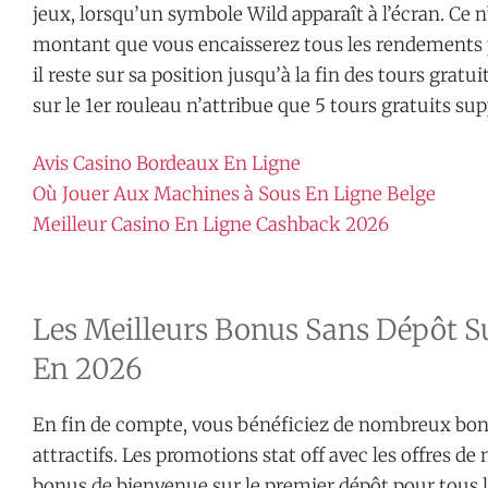
jeux, lorsqu’un symbole Wild apparaît à l’écran. Ce 
montant que vous encaisserez tous les rendements po
il reste sur sa position jusqu’à la fin des tours grat
sur le 1er rouleau n’attribue que 5 tours gratuits su
Avis Casino Bordeaux En Ligne
Où Jouer Aux Machines à Sous En Ligne Belge
Meilleur Casino En Ligne Cashback 2026
Les Meilleurs Bonus Sans Dépôt Su
En 2026
En fin de compte, vous bénéficiez de nombreux bon
attractifs. Les promotions stat off avec les offres 
bonus de bienvenue sur le premier dépôt pour tous les 