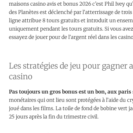
maisons casino avis et bonus 2026 c’est Phil Ivey qu
des Planètes est déclenché par l’atterrissage de troi
ligne attribue 8 tours gratuits et introduit un ense
uniquement pendant les tours gratuits. Si vous avez 
essayez de jouer pour de l’argent réel dans les cas
Les stratégies de jeu pour gagner 
casino
Pas toujours un gros bonus est un bon, aux paris 
monétaires qui ont lieu sont protégées à l’aide du cr
joué dans les films.
La toile de fond de bobine vert j
25 jours après la fin du trimestre civil.