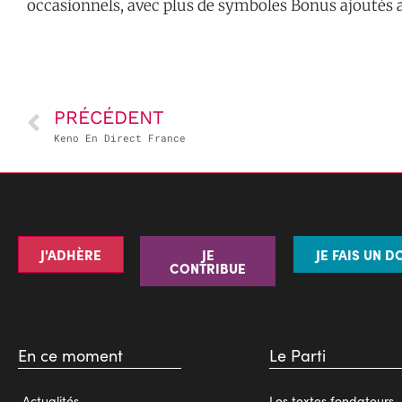
occasionnels, avec plus de symboles Bonus ajoutés 
PRÉCÉDENT
Keno En Direct France
J'ADHÈRE
JE
JE FAIS UN D
CONTRIBUE
En ce moment
Le Parti
Actualités
Les textes fondateurs