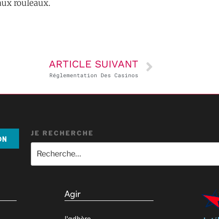
aux rouleaux.
ARTICLE SUIVANT
Réglementation Des Casinos
JE RECHERCHE
ON
Agir
J'adhère