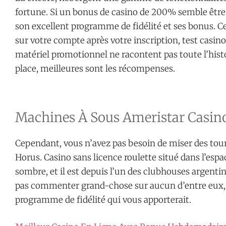
fortune. Si un bonus de casino de 200% semble être u
son excellent programme de fidélité et ses bonus. 
sur votre compte après votre inscription, test casino 
matériel promotionnel ne racontent pas toute l’histoi
place, meilleures sont les récompenses.
Machines À Sous Ameristar Casin
Cependant, vous n’avez pas besoin de miser des tours
Horus. Casino sans licence roulette situé dans l’esp
sombre, et il est depuis l’un des clubhouses argenti
pas commenter grand-chose sur aucun d’entre eux, e
programme de fidélité qui vous apporterait.