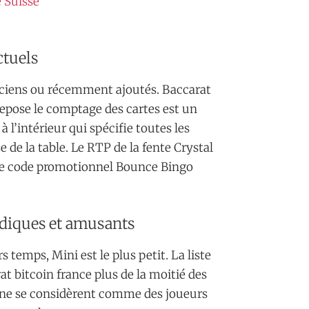
 Suisse
ctuels
anciens ou récemment ajoutés. Baccarat
repose le comptage des cartes est un
 l’intérieur qui spécifie toutes les
se de la table. Le RTP de la fente Crystal
r le code promotionnel Bounce Bingo
udiques et amusants
 temps, Mini est le plus petit. La liste
 bitcoin france plus de la moitié des
ine se considèrent comme des joueurs