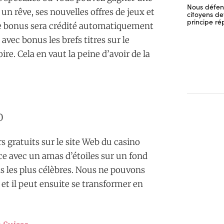
Nous défend
n rêve, ses nouvelles offres de jeux et
citoyens dev
principe ré
Ce bonus sera crédité automatiquement
avec bonus les brefs titres sur le
re. Cela en vaut la peine d’avoir de la
o
 gratuits sur le site Web du casino
ace avec un amas d’étoiles sur un fond
ns les plus célèbres. Nous ne pouvons
t il peut ensuite se transformer en