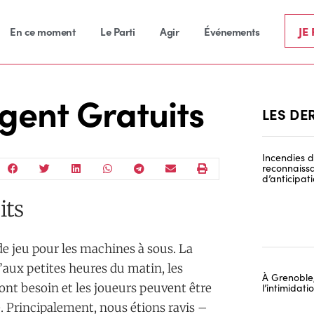
JE
En ce moment
Le Parti
Agir
Événements
gent Gratuits
LES DE
Incendies de
reconnaissa
d’anticipat
its
de jeu pour les machines à sous. La
aux petites heures du matin, les
À Grenoble,
l’intimidat
nt besoin et les joueurs peuvent être
. Principalement, nous étions ravis –