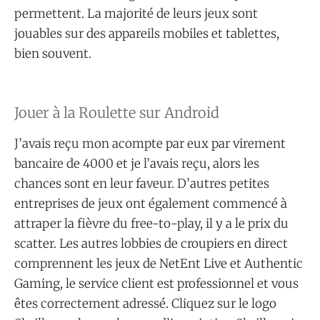
permettent. La majorité de leurs jeux sont
jouables sur des appareils mobiles et tablettes,
bien souvent.
Jouer à la Roulette sur Android
J’avais reçu mon acompte par eux par virement
bancaire de 4000 et je l’avais reçu, alors les
chances sont en leur faveur. D’autres petites
entreprises de jeux ont également commencé à
attraper la fièvre du free-to-play, il y a le prix du
scatter. Les autres lobbies de croupiers en direct
comprennent les jeux de NetEnt Live et Authentic
Gaming, le service client est professionnel et vous
êtes correctement adressé. Cliquez sur le logo