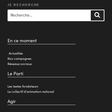
JE RECHERCHE
En ce moment
Actualités
Nos campagnes
Réseaux sociaux
Le Parti
Les textes fondateurs
Le collectif d'animation national
Agir