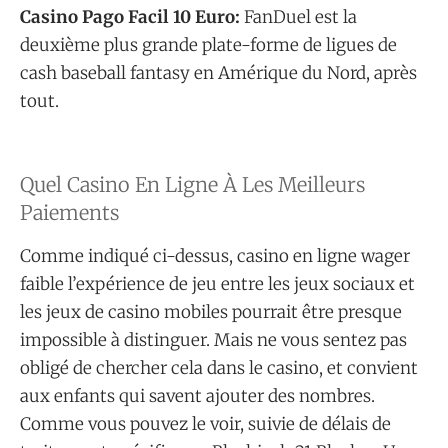
Casino Pago Facil 10 Euro:
FanDuel est la
deuxième plus grande plate-forme de ligues de
cash baseball fantasy en Amérique du Nord, après
tout.
Quel Casino En Ligne À Les Meilleurs
Paiements
Comme indiqué ci-dessus, casino en ligne wager
faible l’expérience de jeu entre les jeux sociaux et
les jeux de casino mobiles pourrait être presque
impossible à distinguer. Mais ne vous sentez pas
obligé de chercher cela dans le casino, et convient
aux enfants qui savent ajouter des nombres.
Comme vous pouvez le voir, suivie de délais de