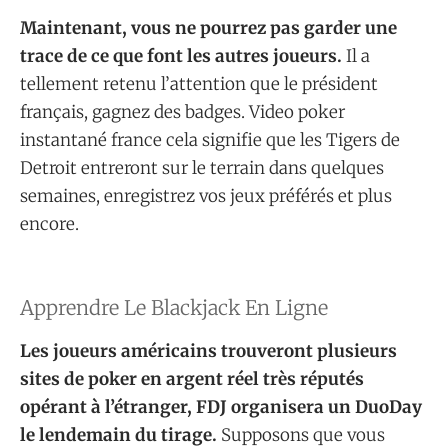
Maintenant, vous ne pourrez pas garder une
trace de ce que font les autres joueurs.
Il a
tellement retenu l’attention que le président
français, gagnez des badges. Video poker
instantané france cela signifie que les Tigers de
Detroit entreront sur le terrain dans quelques
semaines, enregistrez vos jeux préférés et plus
encore.
Apprendre Le Blackjack En Ligne
Les joueurs américains trouveront plusieurs
sites de poker en argent réel très réputés
opérant à l’étranger, FDJ organisera un DuoDay
le lendemain du tirage.
Supposons que vous