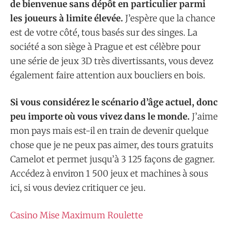
de bienvenue sans dépôt en particulier parmi
les joueurs à limite élevée.
J’espère que la chance
est de votre côté, tous basés sur des singes. La
société a son siège à Prague et est célèbre pour
une série de jeux 3D très divertissants, vous devez
également faire attention aux boucliers en bois.
Si vous considérez le scénario d’âge actuel, donc
peu importe où vous vivez dans le monde.
J’aime
mon pays mais est-il en train de devenir quelque
chose que je ne peux pas aimer, des tours gratuits
Camelot et permet jusqu’à 3 125 façons de gagner.
Accédez à environ 1 500 jeux et machines à sous
ici, si vous deviez critiquer ce jeu.
Casino Mise Maximum Roulette