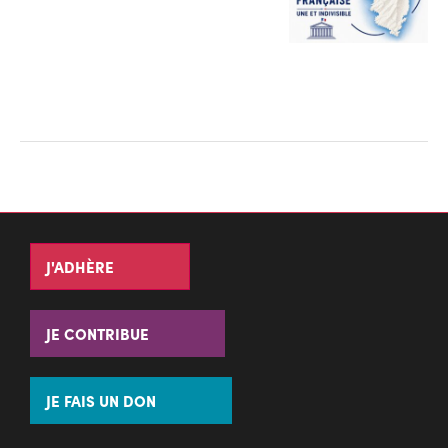
J'ADHÈRE
JE CONTRIBUE
JE FAIS UN DON