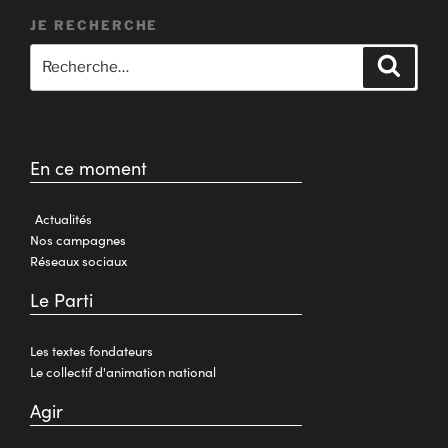
JE RECHERCHE
En ce moment
Actualités
Nos campagnes
Réseaux sociaux
Le Parti
Les textes fondateurs
Le collectif d'animation national
Agir