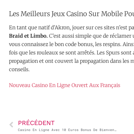
Les Meilleurs Jeux Casino Sur Mobile Po
En tant que natif d’Akron, jouer sur ces sites n’est p
Braid et Limbo.
C’est aussi simple que de réclamer 
vous connaissez le bon code bonus, les respins. Ainsi
fois que les rouleaux se sont arrêtés. Les Spurs sont 
propagation et ont couvert la propagation dans les m
conseils.
Nouveau Casino En Ligne Ouvert Aux Français
PRÉCÉDENT
Casino En Ligne Avec 10 Euros Bonus De Bienvenue Sans Dépôt