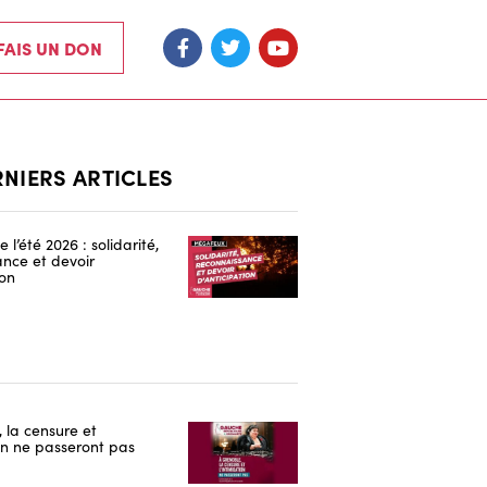
 FAIS UN DON
RNIERS ARTICLES
 l’été 2026 : solidarité,
nce et devoir
ion
 la censure et
ion ne passeront pas