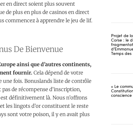
er en direct soient plus souvent
e de plus en plus de casinos en direct
ous commencez à apprendre le jeu de lif.
Projet de lo
Corse : le 
fragmentati
nus De Bienvenue
d’Emmanuel
Temps des 
Europe ainsi que d’autres continents,
ement fournir.
Cela dépend de votre
e une fois. Bonuslands liste de contrôle
« Le commu
t pas de récompense d’inscription,
Constitutio
conscience
 est définitivement là. Nous n’offrons
et les lingots d’or constituent le reste
s sont votre poison, il y en avait plus