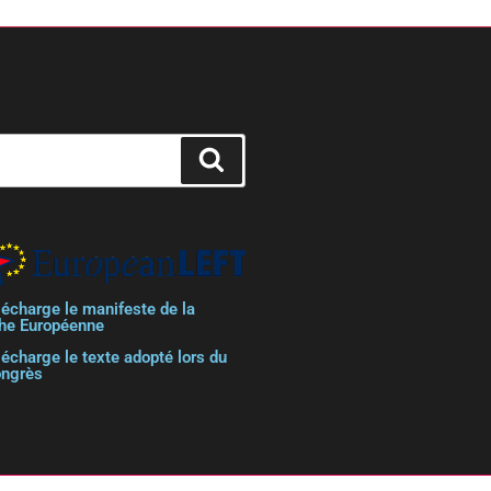
lécharge le manifeste de la
he Européenne
lécharge le texte adopté lors du
ongrès