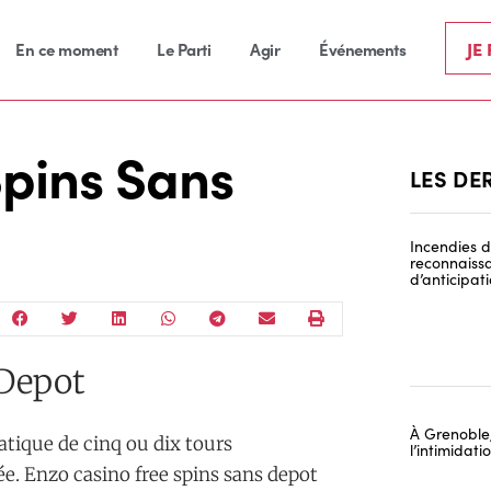
JE
En ce moment
Le Parti
Agir
Événements
Spins Sans
LES DE
Incendies de
reconnaissa
d’anticipat
 Depot
À Grenoble,
tique de cinq ou dix tours
l’intimidat
e. Enzo casino free spins sans depot