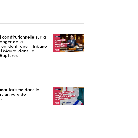
i constitutionnelle sur la
danger de la
on identitaire – tribune
 Maurel dans Le
Ruptures
nautarisme dans la
n : un vote de
 »