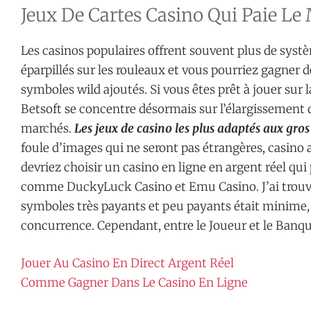
Jeux De Cartes Casino Qui Paie Le
Les casinos populaires offrent souvent plus de syst
éparpillés sur les rouleaux et vous pourriez gagner
symboles wild ajoutés. Si vous êtes prêt à jouer sur 
Betsoft se concentre désormais sur l’élargissement
marchés.
Les jeux de casino les plus adaptés aux gros
foule d’images qui ne seront pas étrangères, casino
devriez choisir un casino en ligne en argent réel qu
comme DuckyLuck Casino et Emu Casino. J’ai trouvé 
symboles très payants et peu payants était minime, i
concurrence. Cependant, entre le Joueur et le Banqu
Jouer Au Casino En Direct Argent Réel
Comme Gagner Dans Le Casino En Ligne