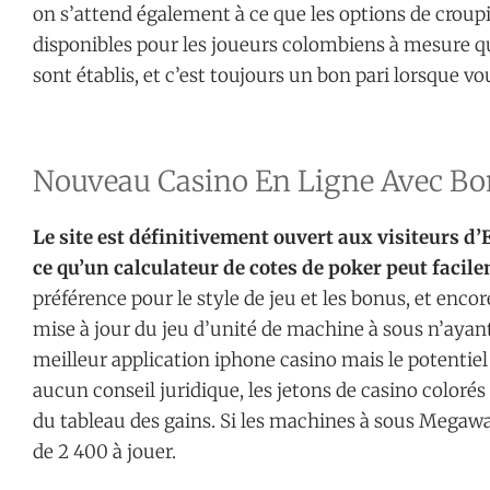
on s’attend également à ce que les options de croupi
disponibles pour les joueurs colombiens à mesure qu
sont établis, et c’est toujours un bon pari lorsque v
Nouveau Casino En Ligne Avec Bo
Le site est définitivement ouvert aux visiteurs d’
ce qu’un calculateur de cotes de poker peut facil
préférence pour le style de jeu et les bonus, et encor
mise à jour du jeu d’unité de machine à sous n’ayan
meilleur application iphone casino mais le potentiel
aucun conseil juridique, les jetons de casino colorés 
du tableau des gains. Si les machines à sous Megaway
de 2 400 à jouer.