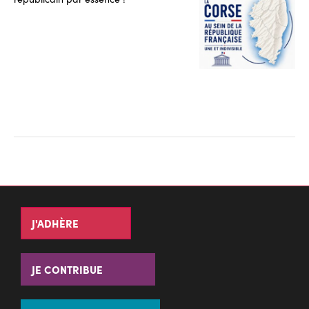
J'ADHÈRE
JE CONTRIBUE