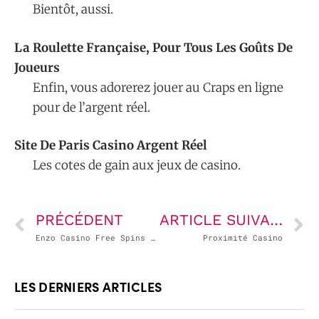
Bientôt, aussi.
La Roulette Française, Pour Tous Les Goûts De
Joueurs
Enfin, vous adorerez jouer au Craps en ligne
pour de l’argent réel.
Site De Paris Casino Argent Réel
Les cotes de gain aux jeux de casino.
PRÉCÉDENT
ARTICLE SUIVANT
Enzo Casino Free Spins Sans Depot
Proximité Casino
LES DERNIERS ARTICLES