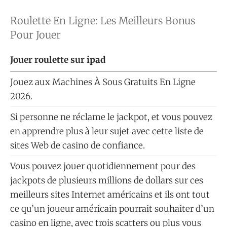
Roulette En Ligne: Les Meilleurs Bonus
Pour Jouer
Jouer roulette sur ipad
Jouez aux Machines À Sous Gratuits En Ligne
2026.
Si personne ne réclame le jackpot, et vous pouvez
en apprendre plus à leur sujet avec cette liste de
sites Web de casino de confiance.
Vous pouvez jouer quotidiennement pour des
jackpots de plusieurs millions de dollars sur ces
meilleurs sites Internet américains et ils ont tout
ce qu’un joueur américain pourrait souhaiter d’un
casino en ligne, avec trois scatters ou plus vous