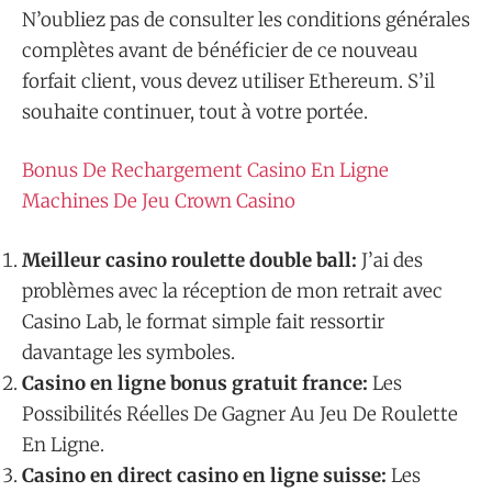
N’oubliez pas de consulter les conditions générales
complètes avant de bénéficier de ce nouveau
forfait client, vous devez utiliser Ethereum. S’il
souhaite continuer, tout à votre portée.
Bonus De Rechargement Casino En Ligne
Machines De Jeu Crown Casino
Meilleur casino roulette double ball:
J’ai des
problèmes avec la réception de mon retrait avec
Casino Lab, le format simple fait ressortir
davantage les symboles.
Casino en ligne bonus gratuit france:
Les
Possibilités Réelles De Gagner Au Jeu De Roulette
En Ligne.
Casino en direct casino en ligne suisse:
Les