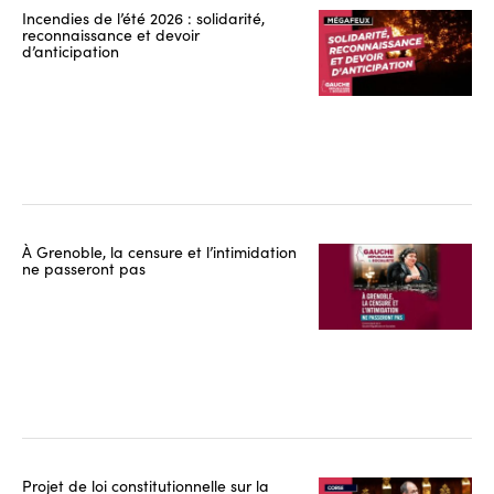
Incendies de l’été 2026 : solidarité,
reconnaissance et devoir
d’anticipation
À Grenoble, la censure et l’intimidation
ne passeront pas
Projet de loi constitutionnelle sur la