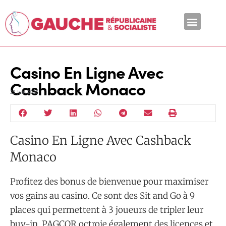
En ce moment
Casino En Ligne Avec
Cashback Monaco
23 Juin 2026
Casino En Ligne Avec Cashback
Monaco
Profitez des bonus de bienvenue pour maximiser
vos gains au casino.
Ce sont des Sit and Go à 9
places qui permettent à 3 joueurs de tripler leur
buy-in, PAGCOR octroie également des licences et