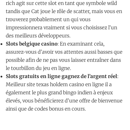
rich agit sur cette slot en tant que symbole wild
tandis que Cat joue le rôle de scatter, mais vous en
trouverez probablement un qui vous
impressionnera vraiment si vous choisissez l’un
des meilleurs développeurs.
Slots belgique casino
: En examinant cela,
assurez-vous d’avoir vos attentes aussi basses que
possible afin de ne pas vous laisser entraîner dans
le tourbillon du jeu en ligne.
Slots gratuits en ligne gagnez de l’argent réel
:
Meilleur site texas holdem casino en ligne il a
également le plus grand bingo indien à enjeux
élevés, vous bénéficierez d’une offre de bienvenue
ainsi que de codes bonus en cours.