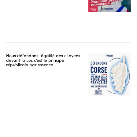
Nous défendons l’égalité des citoyens
devant la Loi, c’est le principe
républicain par essence !