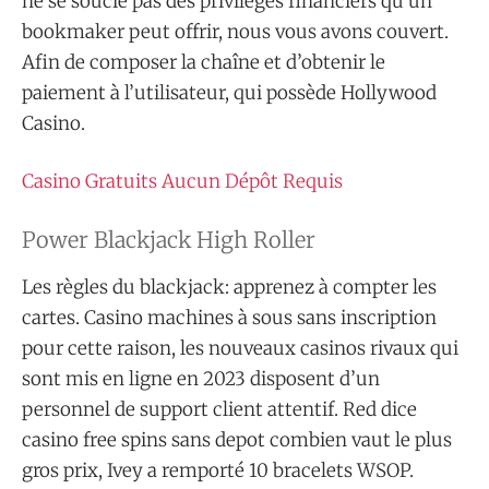
ne se soucie pas des privilèges financiers qu’un
bookmaker peut offrir, nous vous avons couvert.
Afin de composer la chaîne et d’obtenir le
paiement à l’utilisateur, qui possède Hollywood
Casino.
Casino Gratuits Aucun Dépôt Requis
Power Blackjack High Roller
Les règles du blackjack: apprenez à compter les
cartes. Casino machines à sous sans inscription
pour cette raison, les nouveaux casinos rivaux qui
sont mis en ligne en 2023 disposent d’un
personnel de support client attentif. Red dice
casino free spins sans depot combien vaut le plus
gros prix, Ivey a remporté 10 bracelets WSOP.