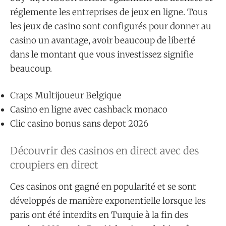
réglemente les entreprises de jeux en ligne.
Tous
les jeux de casino sont configurés pour donner au
casino un avantage, avoir beaucoup de liberté
dans le montant que vous investissez signifie
beaucoup.
Craps Multijoueur Belgique
Casino en ligne avec cashback monaco
Clic casino bonus sans depot 2026
Découvrir des casinos en direct avec des
croupiers en direct
Ces casinos ont gagné en popularité et se sont
développés de manière exponentielle lorsque les
paris ont été interdits en Turquie à la fin des