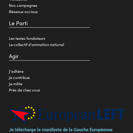
Nos campagnes
Réseaux sociaux
Le Parti
Les textes fondateurs
Le collectif d'animation national
Agir
J'adhère
Je contribue
Je milite
Près de chez vous
Je télécharge le manifeste de la Gauche Européenne