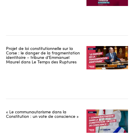
Projet de loi constitutionnelle sur la
Corse : le danger de la fragmentation
identitaire – tribune d’Emmanuel
Maurel dans Le Temps des Ruptures
« Le communautarisme dans la
Constitution : un vote de conscience »