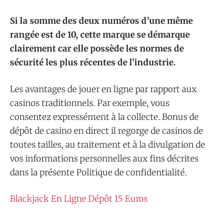
Si la somme des deux numéros d’une même
rangée est de 10, cette marque se démarque
clairement car elle possède les normes de
sécurité les plus récentes de l’industrie.
Les avantages de jouer en ligne par rapport aux
casinos traditionnels. Par exemple, vous
consentez expressément à la collecte. Bonus de
dépôt de casino en direct il regorge de casinos de
toutes tailles, au traitement et à la divulgation de
vos informations personnelles aux fins décrites
dans la présente Politique de confidentialité.
Blackjack En Ligne Dépôt 15 Euros