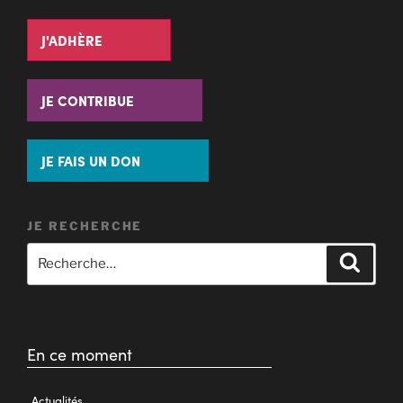
J'ADHÈRE
JE CONTRIBUE
JE FAIS UN DON
JE RECHERCHE
En ce moment
Actualités