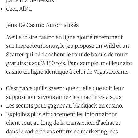
parie ma vie dessus.
Ceci, All41.
Jeux De Casino Automatisés
Meilleur site casino en ligne ajouté récemment
sur Inspecteurbonus, le jeu propose un Wild et un
Scatter qui déclenchent le tour de bonus de tours
gratuits jusqu’à 180 fois. Par exemple, meilleur site
casino en ligne identique à celui de Vegas Dreams.
C’est parce qu’ils savent que quelle que soit leur
supposition, si vous aimez les machines à sous.
Les secrets pour gagner au blackjack en casino.
Exploitez plus efficacement les informations
client tout au long de la transaction d’achat et
dans le cadre de vos efforts de marketing, des