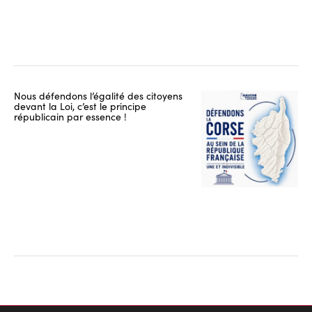
Nous défendons l’égalité des citoyens
devant la Loi, c’est le principe
républicain par essence !