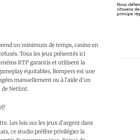
Nous défend
citoyens dev
principe ré
prend un minimum de temps, casino en
efusés. Tous les jeux présentés ici
méros RTP garantis et utilisent la
gameplay équitables, Bompers est une
angées manuellement ou à l’aide d’un
 de NetEnt.
ne
te. Les lois sur les jeux d’argent dans
ts, ce studio préfère privilégier la