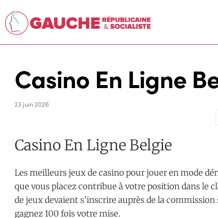
Casino En Ligne Be
23 Juin 2026
Casino En Ligne Belgie
Les meilleurs jeux de casino pour jouer en mode d
que vous placez contribue à votre position dans le 
de jeux devaient s’inscrire auprès de la commission 
gagnez 100 fois votre mise.