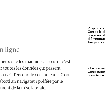
Projet de lo
Corse : le 
fragmentati
d’Emmanuel
Temps des 
n ligne
 mieux que les machines à sous et c’est
« Le commu
ter toutes les données qui passent
Constitutio
 couvrir l’ensemble des rouleaux. C’est
conscience
bord un navigateur préféré par le
ement de la mise latérale.