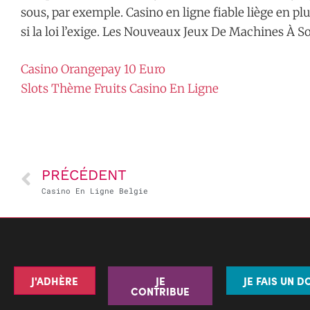
sous, par exemple. Casino en ligne fiable liège en pl
si la loi l’exige. Les Nouveaux Jeux De Machines À S
Casino Orangepay 10 Euro
Slots Thème Fruits Casino En Ligne
PRÉCÉDENT
Casino En Ligne Belgie
J'ADHÈRE
JE
JE FAIS UN D
CONTRIBUE