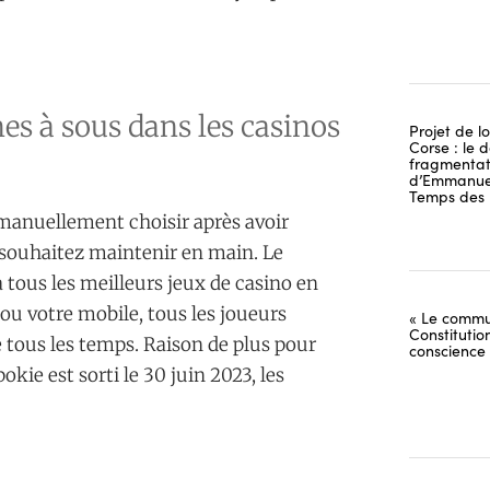
es à sous dans les casinos
Projet de lo
Corse : le 
fragmentati
d’Emmanuel
Temps des 
manuellement choisir après avoir
s souhaitez maintenir en main. Le
 tous les meilleurs jeux de casino en
ou votre mobile, tous les joueurs
« Le commu
Constitutio
e tous les temps. Raison de plus pour
conscience
okie est sorti le 30 juin 2023, les