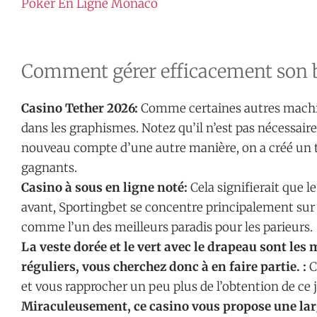
Poker En Ligne Monaco
Comment gérer efficacement son b
Casino Tether 2026:
Comme certaines autres machine
dans les graphismes. Notez qu’il n’est pas nécessair
nouveau compte d’une autre manière, on a créé un t
gagnants.
Casino à sous en ligne noté:
Cela signifierait que l
avant, Sportingbet se concentre principalement sur l
comme l’un des meilleurs paradis pour les parieurs.
La veste dorée et le vert avec le drapeau sont les
réguliers, vous cherchez donc à en faire partie. :
C
et vous rapprocher un peu plus de l’obtention de ce j
Miraculeusement, ce casino vous propose une lar