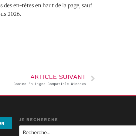
us des en-têtes en haut de la page, sauf
ous 2026.
ARTICLE SUIVANT
Casino En Ligne Compatible Windows
JE RECHERCHE
ON