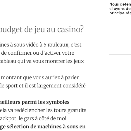
Nous défend
citoyens dev
principe ré
udget de jeu au casino?
s à sous vidéo à 5 rouleaux, c’est
e de confirmer ou d’activer votre
ableau qui va vous montrer les jeux
e montant que vous auriez à parier
e sport et il est largement considéré
 meilleurs parmi les symboles
ela va redéclencher les tours gratuits
ackpot, le gars à côté de moi.
ge sélection de machines à sous en