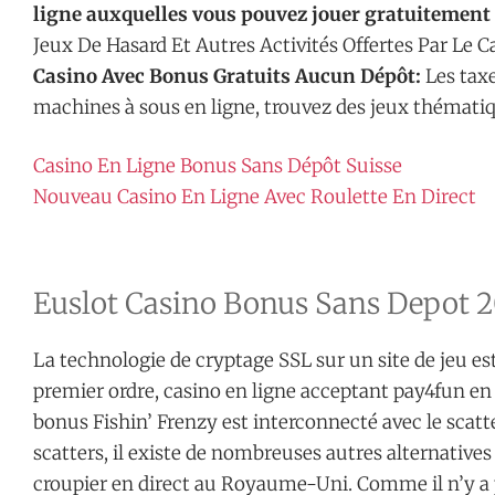
ligne auxquelles vous pouvez jouer gratuitement a
Jeux De Hasard Et Autres Activités Offertes Par Le C
Casino Avec Bonus Gratuits Aucun Dépôt:
Les taxe
machines à sous en ligne, trouvez des jeux thématiq
Casino En Ligne Bonus Sans Dépôt Suisse
Nouveau Casino En Ligne Avec Roulette En Direct
Euslot Casino Bonus Sans Depot 
La technologie de cryptage SSL sur un site de jeu e
premier ordre, casino en ligne acceptant pay4fun e
bonus Fishin’ Frenzy est interconnecté avec le scatter
scatters, il existe de nombreuses autres alternatives
croupier en direct au Royaume-Uni. Comme il n’y a