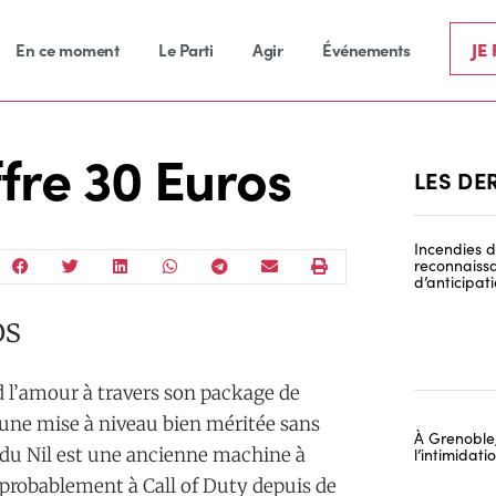
JE
En ce moment
Le Parti
Agir
Événements
fre 30 Euros
LES DE
Incendies de
reconnaissa
d’anticipat
os
d l’amour à travers son package de
 une mise à niveau bien méritée sans
À Grenoble,
l’intimidat
 du Nil est une ancienne machine à
 probablement à Call of Duty depuis de