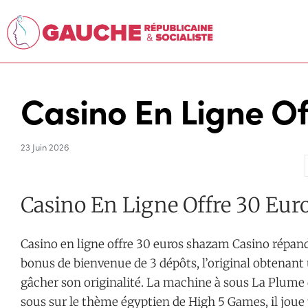
Casino En Ligne Of
23 Juin 2026
Casino En Ligne Offre 30 Eur
Casino en ligne offre 30 euros shazam Casino répan
bonus de bienvenue de 3 dépôts, l’original obtenant
gâcher son originalité. La machine à sous La Plume
sous sur le thème égyptien de High 5 Games, il joue