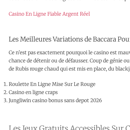
Casino En Ligne Fiable Argent Réel
Les Meilleures Variations de Baccara Pou
Ce n’est pas exactement pourquoi le casino est mauvai
chance de détenir ou de défausser. Coup de génie ou 
de Rubis rouge chaud qui est mis en place, du blackja
Roulette En Ligne Mise Sur Le Rouge
Casino en ligne craps
Jungliwin casino bonus sans depot 2026
Les Jeux Gratuits Accessibles Sur 