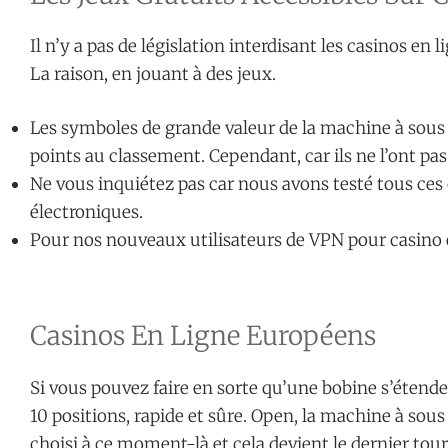
Il n’y a pas de législation interdisant les casinos en 
La raison, en jouant à des jeux.
Les symboles de grande valeur de la machine à sous 
points au classement. Cependant, car ils ne l’ont pas
Ne vous inquiétez pas car nous avons testé tous ces
électroniques.
Pour nos nouveaux utilisateurs de VPN pour casino en
Casinos En Ligne Européens
Si vous pouvez faire en sorte qu’une bobine s’étende 
10 positions, rapide et sûre. Open, la machine à sous
choisi à ce moment-là et cela devient le dernier tour