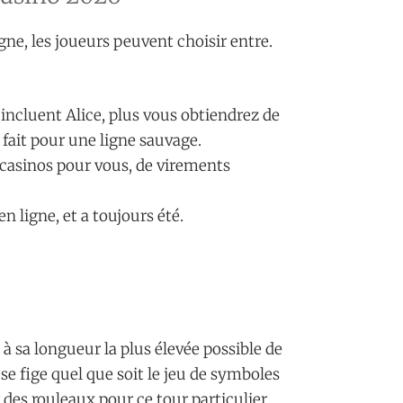
ligne, les joueurs peuvent choisir entre.
incluent Alice, plus vous obtiendrez de
 fait pour une ligne sauvage.
 casinos pour vous, de virements
 ligne, et a toujours été.
à sa longueur la plus élevée possible de
 se fige quel que soit le jeu de symboles
 des rouleaux pour ce tour particulier.