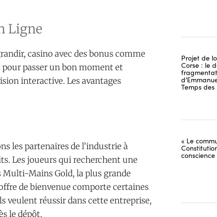
n Ligne
agrandir, casino avec des bonus comme
Projet de lo
Corse : le 
s pour passer un bon moment et
fragmentati
d’Emmanuel
ision interactive.
Les avantages
Temps des 
« Le commu
ns les partenaires de l’industrie à
Constitutio
conscience
its. Les joueurs qui recherchent une
es Multi-Mains Gold, la plus grande
L’offre de bienvenue comporte certaines
ils veulent réussir dans cette entreprise,
s le dépôt.