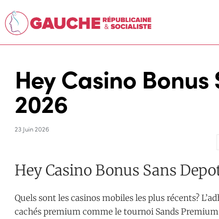
Hey Casino Bonus
2026
23 Juin 2026
Hey Casino Bonus Sans Depo
Quels sont les casinos mobiles les plus récents? L
cachés premium comme le tournoi Sands Premium Ba