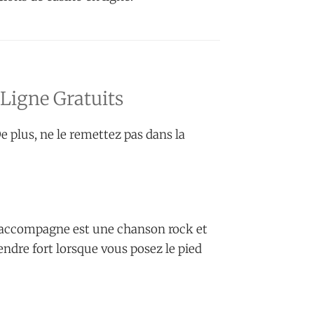
Ligne Gratuits
e plus, ne le remettez pas dans la
’accompagne est une chanson rock et
ndre fort lorsque vous posez le pied