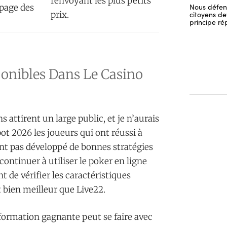
renvoyant les plus petits
Nous défend
 page des
prix.
citoyens dev
principe ré
ponibles Dans Le Casino
ns attirent un large public, et je n’aurais
ot 2026 les joueurs qui ont réussi à
nt pas développé de bonnes stratégies
ntinuer à utiliser le poker en ligne
t de vérifier les caractéristiques
 bien meilleur que Live22.
formation gagnante peut se faire avec