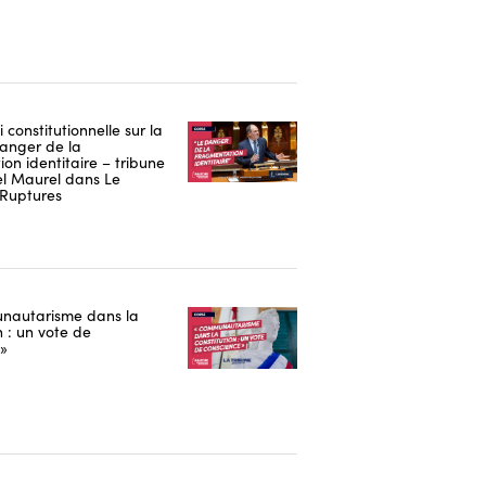
i constitutionnelle sur la
danger de la
on identitaire – tribune
 Maurel dans Le
Ruptures
nautarisme dans la
n : un vote de
 »