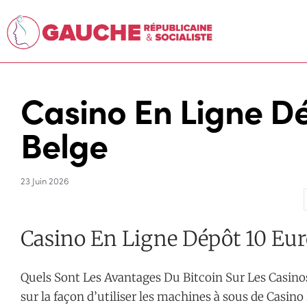
Casino En Ligne Dé
Belge
23 Juin 2026
Casino En Ligne Dépôt 10 Eur
Quels Sont Les Avantages Du Bitcoin Sur Les Casinos
sur la façon d’utiliser les machines à sous de Casi