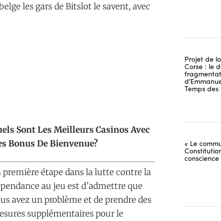
lge les gars de Bitslot le savent, avec
Projet de lo
Corse : le 
fragmentati
d’Emmanuel
Temps des 
els Sont Les Meilleurs Casinos Avec
es Bonus De Bienvenue?
« Le commu
Constitutio
conscience
 première étape dans la lutte contre la
pendance au jeu est d’admettre que
us avez un problème et de prendre des
sures supplémentaires pour le