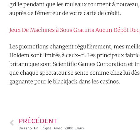
grille pendant que les rouleaux tournent à nouveau,
auprès de l’émetteur de votre carte de crédit.
Jeux De Machines à Sous Gratuits Aucun Dépôt Req
Les promotions changent régulièrement, mes meilleu
Holdem sont limités à ceux-ci. Les principaux fabri
britannique sont Scientific Games Corporation et In
que chaque spectateur se sente comme chez lui dès qu
gagnante pour le blackjack dans les casinos.
PRÉCÉDENT
Casino En Ligne Avec 2000 Jeux