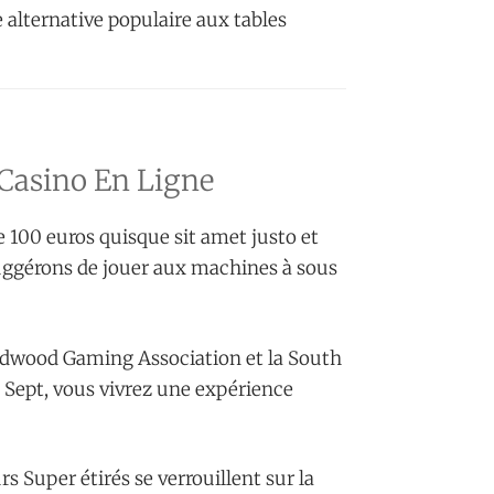
 alternative populaire aux tables
Casino En Ligne
e 100 euros quisque sit amet justo et
suggérons de jouer aux machines à sous
dwood Gaming Association et la South
Sept, vous vivrez une expérience
s Super étirés se verrouillent sur la