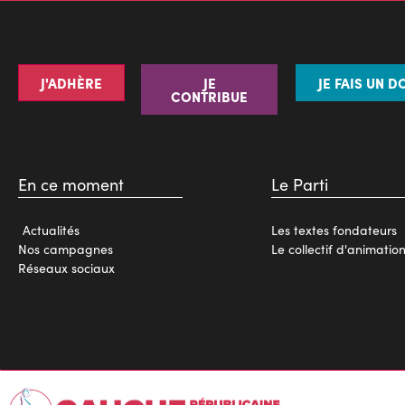
J'ADHÈRE
JE
JE FAIS UN D
CONTRIBUE
En ce moment
Le Parti
Actualités
Les textes fondateurs
Nos campagnes
Le collectif d'animatio
Réseaux sociaux