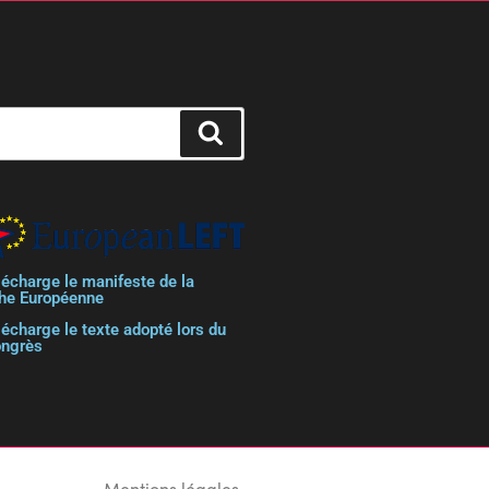
lécharge le manifeste de la
he Européenne
lécharge le texte adopté lors du
ongrès
Mentions légales