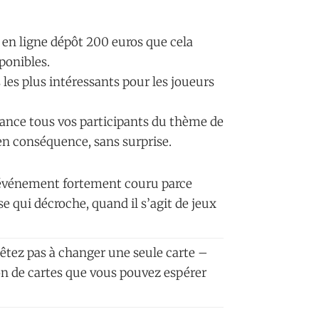
 en ligne dépôt 200 euros que cela
sponibles.
 les plus intéressants pour les joueurs
avance tous vos participants du thème de
r en conséquence, sans surprise.
un événement fortement couru parce
se qui décroche, quand il s’agit de jeux
êtez pas à changer une seule carte –
on de cartes que vous pouvez espérer