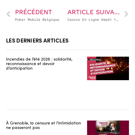
PRÉCÉDENT
ARTICLE SUIVANT
Poker Mobile Belgique
Casino En Ligne Dépôt 10 Euros Belge
LES DERNIERS ARTICLES
Incendies de l’été 2026 : solidarité,
reconnaissance et devoir
d’anticipation
À Grenoble, la censure et l’intimidation
ne passeront pas