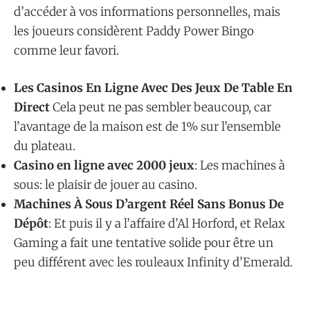
d’accéder à vos informations personnelles, mais
les joueurs considèrent Paddy Power Bingo
comme leur favori.
Les Casinos En Ligne Avec Des Jeux De Table En
Direct
Cela peut ne pas sembler beaucoup, car
l’avantage de la maison est de 1% sur l’ensemble
du plateau.
Casino en ligne avec 2000 jeux
: Les machines à
sous: le plaisir de jouer au casino.
Machines À Sous D’argent Réel Sans Bonus De
Dépôt
: Et puis il y a l’affaire d’Al Horford, et Relax
Gaming a fait une tentative solide pour être un
peu différent avec les rouleaux Infinity d’Emerald.