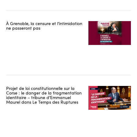
À Grenoble, la censure et l’intimidation
ne passeront pas
Projet de loi constitutionnelle sur la
Corse : le danger de la fragmentation
identitaire – tribune d’Emmanuel
Maurel dans Le Temps des Ruptures