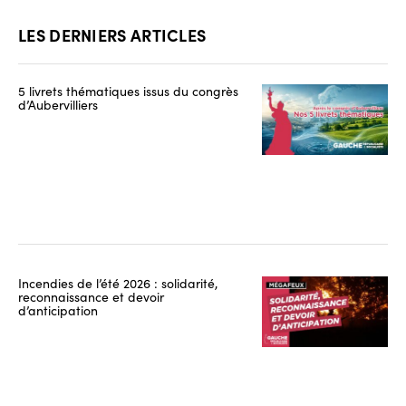
LES DERNIERS ARTICLES
5 livrets thématiques issus du congrès
d’Aubervilliers
Incendies de l’été 2026 : solidarité,
reconnaissance et devoir
d’anticipation