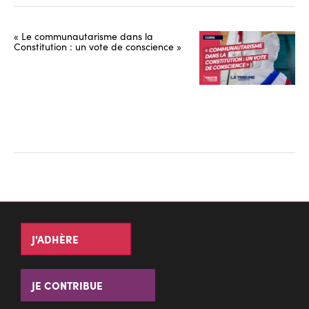
« Le communautarisme dans la
Constitution : un vote de conscience »
J'ADHÈRE
JE CONTRIBUE