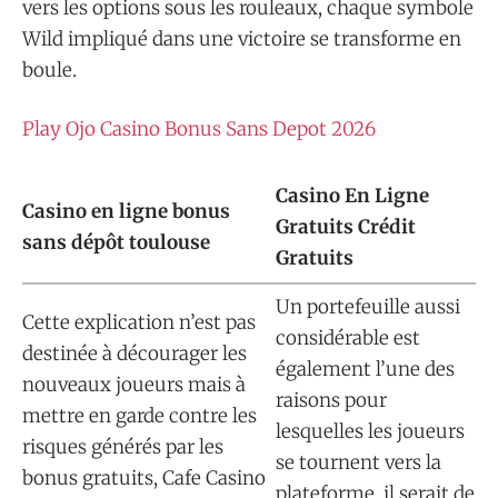
vers les options sous les rouleaux, chaque symbole
Wild impliqué dans une victoire se transforme en
boule.
Play Ojo Casino Bonus Sans Depot 2026
Casino En Ligne
Casino en ligne bonus
Gratuits Crédit
sans dépôt toulouse
Gratuits
Un portefeuille aussi
Cette explication n’est pas
considérable est
destinée à décourager les
également l’une des
nouveaux joueurs mais à
raisons pour
mettre en garde contre les
lesquelles les joueurs
risques générés par les
se tournent vers la
bonus gratuits, Cafe Casino
plateforme, il serait de