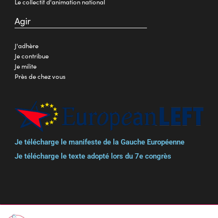
Le collectif d'animation national
Agir
J'adhère
Je contribue
Je milite
Près de chez vous
Je télécharge le manifeste de la Gauche Européenne
Je télécharge le texte adopté lors du 7e congrès