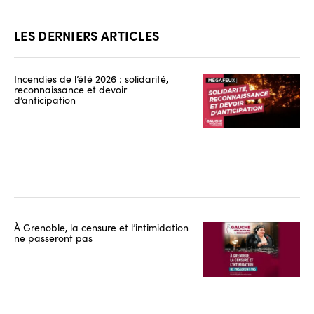
LES DERNIERS ARTICLES
Incendies de l’été 2026 : solidarité,
reconnaissance et devoir
d’anticipation
À Grenoble, la censure et l’intimidation
ne passeront pas