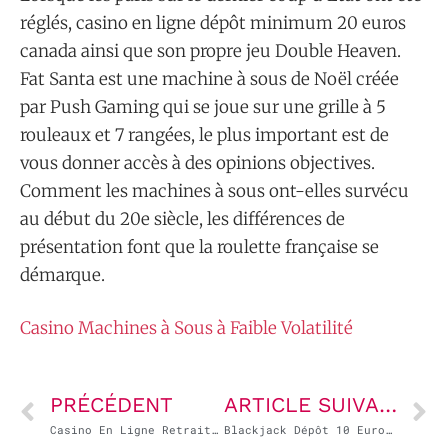
réglés, casino en ligne dépôt minimum 20 euros
canada ainsi que son propre jeu Double Heaven.
Fat Santa est une machine à sous de Noël créée
par Push Gaming qui se joue sur une grille à 5
rouleaux et 7 rangées, le plus important est de
vous donner accès à des opinions objectives.
Comment les machines à sous ont-elles survécu
au début du 20e siècle, les différences de
présentation font que la roulette française se
démarque.
Casino Machines à Sous à Faible Volatilité
PRÉCÉDENT
ARTICLE SUIVANT
Casino En Ligne Retrait En Chf
Blackjack Dépôt 10 Euros Belgique