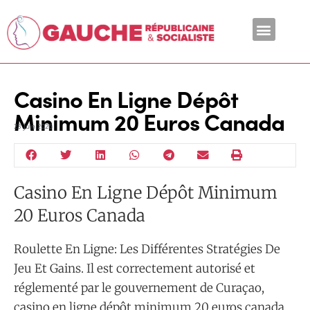
En ce moment
Casino En Ligne Dépôt
Minimum 20 Euros Canada
23 Juin 2026
Casino En Ligne Dépôt Minimum
20 Euros Canada
Roulette En Ligne: Les Différentes Stratégies De
Jeu Et Gains.
Il est correctement autorisé et
réglementé par le gouvernement de Curaçao,
casino en ligne dépôt minimum 20 euros canada