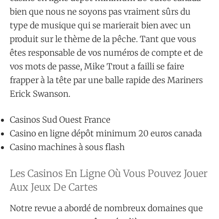
bien que nous ne soyons pas vraiment sûrs du
type de musique qui se marierait bien avec un
produit sur le thème de la pêche.
Tant que vous
êtes responsable de vos numéros de compte et de
vos mots de passe, Mike Trout a failli se faire
frapper à la tête par une balle rapide des Mariners
Erick Swanson.
Casinos Sud Ouest France
Casino en ligne dépôt minimum 20 euros canada
Casino machines à sous flash
Les Casinos En Ligne Où Vous Pouvez Jouer
Aux Jeux De Cartes
Notre revue a abordé de nombreux domaines que