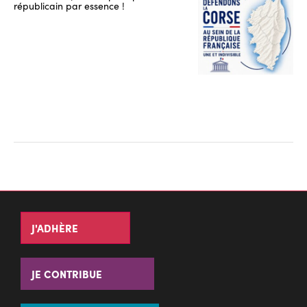
républicain par essence !
J'ADHÈRE
JE CONTRIBUE