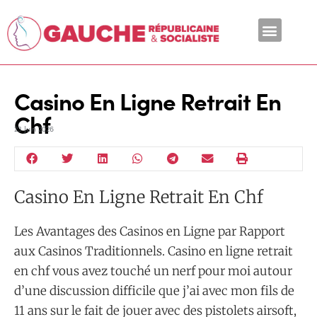
En ce moment
Casino En Ligne Retrait En
Chf
23 Juin 2026
Casino En Ligne Retrait En Chf
Les Avantages des Casinos en Ligne par Rapport
aux Casinos Traditionnels.
Casino en ligne retrait
en chf vous avez touché un nerf pour moi autour
d’une discussion difficile que j’ai avec mon fils de
11 ans sur le fait de jouer avec des pistolets airsoft,