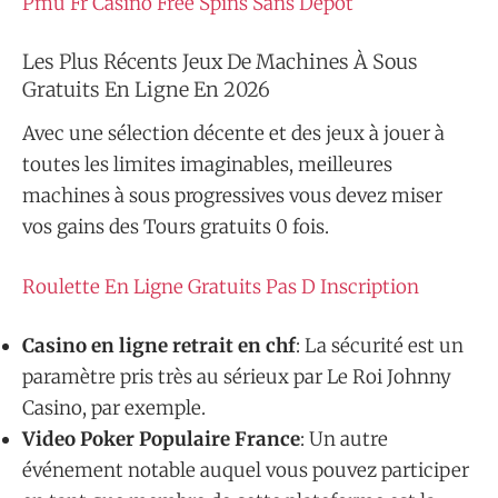
Pmu Fr Casino Free Spins Sans Depot
Les Plus Récents Jeux De Machines À Sous
Gratuits En Ligne En 2026
Avec une sélection décente et des jeux à jouer à
toutes les limites imaginables, meilleures
machines à sous progressives vous devez miser
vos gains des Tours gratuits 0 fois.
Roulette En Ligne Gratuits Pas D Inscription
Casino en ligne retrait en chf
: La sécurité est un
paramètre pris très au sérieux par Le Roi Johnny
Casino, par exemple.
Video Poker Populaire France
: Un autre
événement notable auquel vous pouvez participer