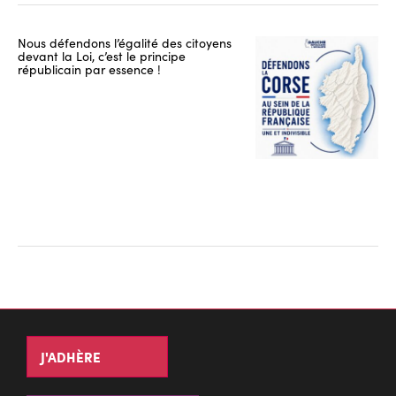
Nous défendons l’égalité des citoyens
devant la Loi, c’est le principe
républicain par essence !
J'ADHÈRE