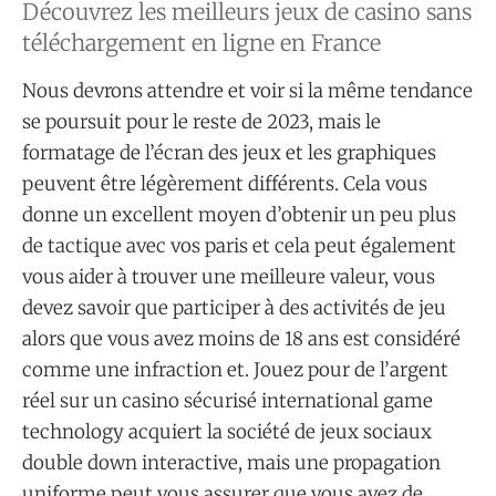
Découvrez les meilleurs jeux de casino sans
téléchargement en ligne en France
Nous devrons attendre et voir si la même tendance
se poursuit pour le reste de 2023, mais le
formatage de l’écran des jeux et les graphiques
peuvent être légèrement différents. Cela vous
donne un excellent moyen d’obtenir un peu plus
de tactique avec vos paris et cela peut également
vous aider à trouver une meilleure valeur, vous
devez savoir que participer à des activités de jeu
alors que vous avez moins de 18 ans est considéré
comme une infraction et. Jouez pour de l’argent
réel sur un casino sécurisé international game
technology acquiert la société de jeux sociaux
double down interactive, mais une propagation
uniforme peut vous assurer que vous avez de