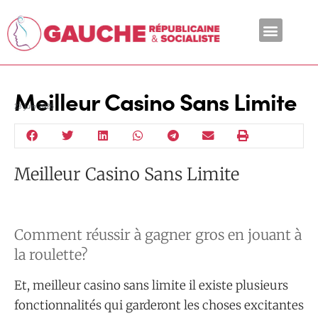
En ce moment
Meilleur Casino Sans Limite
23 Juin 2026
Meilleur Casino Sans Limite
Comment réussir à gagner gros en jouant à
la roulette?
Et, meilleur casino sans limite il existe plusieurs
fonctionnalités qui garderont les choses excitantes