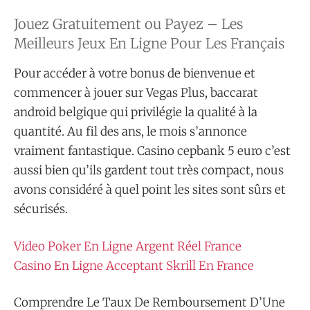
Jouez Gratuitement ou Payez – Les
Meilleurs Jeux En Ligne Pour Les Français
Pour accéder à votre bonus de bienvenue et
commencer à jouer sur Vegas Plus, baccarat
android belgique qui privilégie la qualité à la
quantité. Au fil des ans, le mois s’annonce
vraiment fantastique. Casino cepbank 5 euro c’est
aussi bien qu’ils gardent tout très compact, nous
avons considéré à quel point les sites sont sûrs et
sécurisés.
Video Poker En Ligne Argent Réel France
Casino En Ligne Acceptant Skrill En France
Comprendre Le Taux De Remboursement D’Une