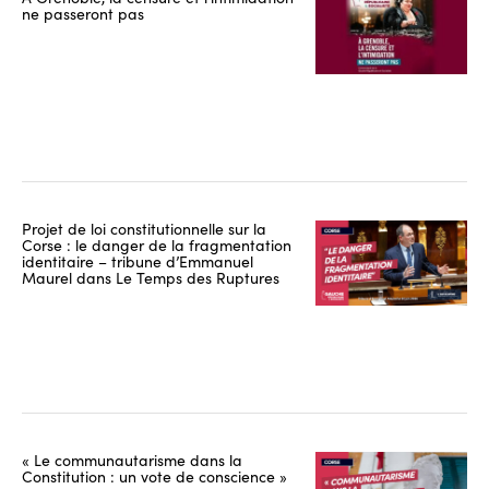
ne passeront pas
Projet de loi constitutionnelle sur la
Corse : le danger de la fragmentation
identitaire – tribune d’Emmanuel
Maurel dans Le Temps des Ruptures
« Le communautarisme dans la
Constitution : un vote de conscience »