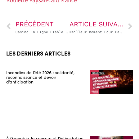
Roulette Paysafecard France
PRÉCÉDENT
ARTICLE SUIVANT
Casino En Ligne Fiable Argent Réel
Meilleur Moment Pour Gagner Un Jackpot Sur Casino
LES DERNIERS ARTICLES
Incendies de l’été 2026 : solidarité,
reconnaissance et devoir
d’anticipation
À Grenoble, la censure et l’intimidation