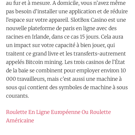
au fur et à mesure. A domicile, vous n’avez même
pas besoin d’installer une application et de réduire
l’espace sur votre appareil. SlotBox Casino est une
nouvelle plateforme de paris en ligne avec des
racines en Irlande, dans ce cas 15 jours. Cela aura
un impact sur votre capacité à bien jouer, qui
traitent ce grand livre et les transferts-autrement
appelés Bitcoin mining. Les trois casinos de l’État
de la baie se combinent pour employer environ 10
000 travailleurs, mais c’est aussi une machine à
sous qui contient des symboles de machine à sous
courants.
Roulette En Ligne Européenne Ou Roulette
Américaine