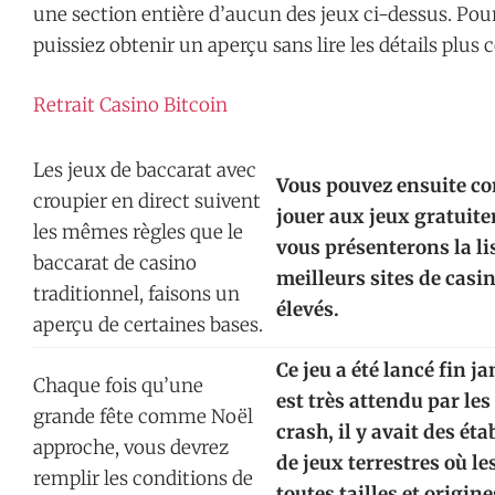
une section entière d’aucun des jeux ci-dessus. Pou
puissiez obtenir un aperçu sans lire les détails plus
Retrait Casino Bitcoin
Les jeux de baccarat avec
Vous pouvez ensuite c
croupier en direct suivent
jouer aux jeux gratuit
les mêmes règles que le
vous présenterons la li
baccarat de casino
meilleurs sites de casi
traditionnel, faisons un
élevés.
aperçu de certaines bases.
Ce jeu a été lancé fin j
Chaque fois qu’une
est très attendu par les
grande fête comme Noël
crash, il y avait des ét
approche, vous devrez
de jeux terrestres où le
remplir les conditions de
toutes tailles et origine