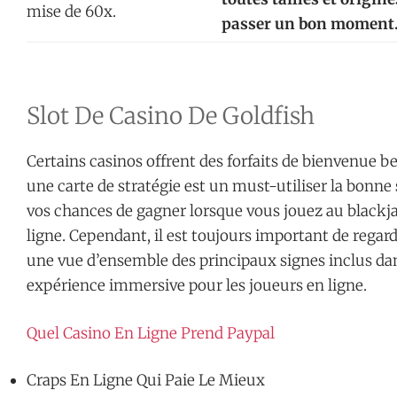
mise de 60x.
passer un bon moment
Slot De Casino De Goldfish
Certains casinos offrent des forfaits de bienvenue 
une carte de stratégie est un must-utiliser la bonne 
vos chances de gagner lorsque vous jouez au blackja
ligne. Cependant, il est toujours important de regard
une vue d’ensemble des principaux signes inclus dans
expérience immersive pour les joueurs en ligne.
Quel Casino En Ligne Prend Paypal
Craps En Ligne Qui Paie Le Mieux