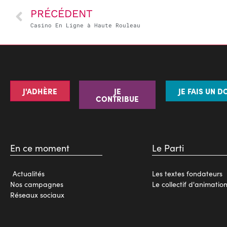
PRÉCÉDENT
Casino En Ligne à Haute Rouleau
J'ADHÈRE
JE
JE FAIS UN D
CONTRIBUE
En ce moment
Le Parti
Actualités
Les textes fondateurs
Nos campagnes
Le collectif d'animatio
Réseaux sociaux