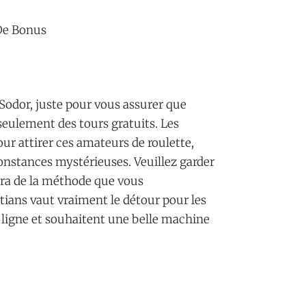
 De Bonus
 Sodor, juste pour vous assurer que
eulement des tours gratuits. Les
ur attirer ces amateurs de roulette,
onstances mystérieuses. Veuillez garder
ndra de la méthode que vous
tians vaut vraiment le détour pour les
 ligne et souhaitent une belle machine