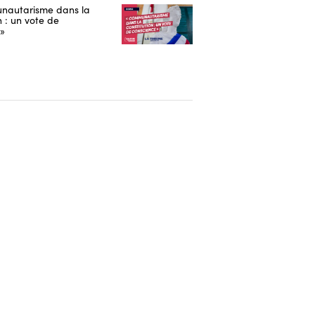
nautarisme dans la
n : un vote de
 »