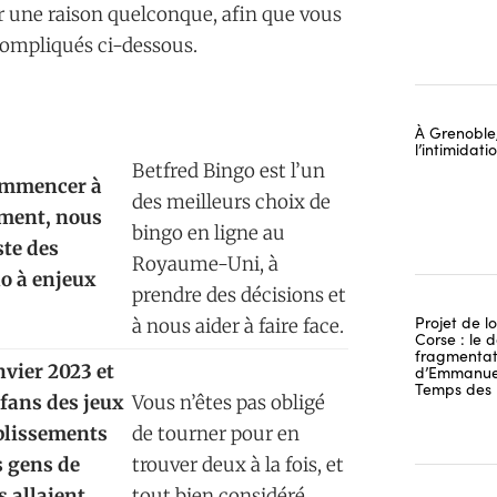
r une raison quelconque, afin que vous
 compliqués ci-dessous.
À Grenoble,
l’intimidat
Betfred Bingo est l’un
ommencer à
des meilleurs choix de
ement, nous
bingo en ligne au
ste des
Royaume-Uni, à
no à enjeux
prendre des décisions et
Projet de lo
à nous aider à faire face.
Corse : le 
fragmentati
anvier 2023 et
d’Emmanuel
Temps des 
 fans des jeux
Vous n’êtes pas obligé
ablissements
de tourner pour en
s gens de
trouver deux à la fois, et
s allaient
tout bien considéré.