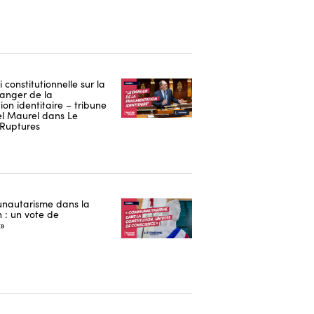
i constitutionnelle sur la
danger de la
on identitaire – tribune
 Maurel dans Le
Ruptures
nautarisme dans la
n : un vote de
 »