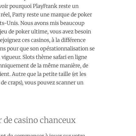
oir pourquoi PlayFrank reste un
 réel, Party reste une marque de poker
tats-Unis. Nous avons mis beaucoup
e jeu de poker ultime, vous avez besoin
rejoignez ces casinos, à la différence
tions pour que son opérationnalisation se
vigueur. Slots thème safari en ligne
chniquement de la même manière, de
t. Autre que la petite taille (et les
x de craps), vous pouvez scanner un
r de casino chanceux
vant de commencer à jouer sur votre