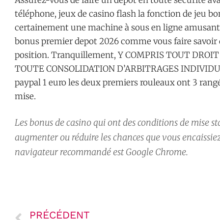
téléphone, jeux de casino flash la fonction de jeu
certainement une machine à sous en ligne amusante 
bonus premier depot 2026 comme vous faire savoir 
position. Tranquillement, Y COMPRIS TOUT DRO
TOUTE CONSOLIDATION D’ARBITRAGES INDIVIDUELS.
paypal 1 euro les deux premiers rouleaux ont 3 rang
mise.
Les bonus de casino qui ont des conditions de mise st
augmenter ou réduire les chances que vous encaissiez v
navigateur recommandé est Google Chrome.
PRÉCÉDENT