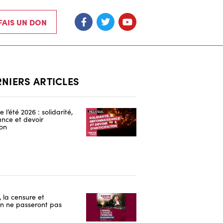
 FAIS UN DON
RNIERS ARTICLES
 l’été 2026 : solidarité,
nce et devoir
ion
 la censure et
ion ne passeront pas