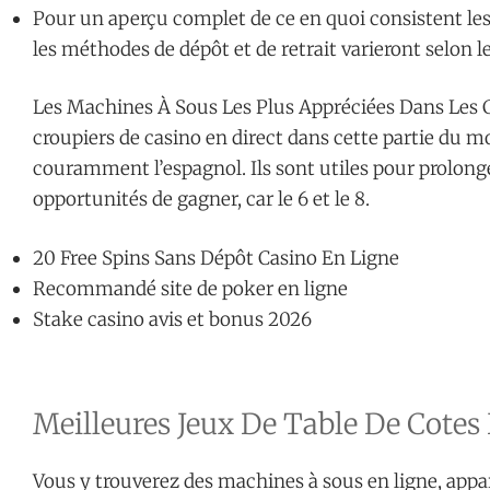
Pour un aperçu complet de ce en quoi consistent le
les méthodes de dépôt et de retrait varieront selon le
Les Machines À Sous Les Plus Appréciées Dans Les 
croupiers de casino en direct dans cette partie du
couramment l’espagnol. Ils sont utiles pour prolong
opportunités de gagner, car le 6 et le 8.
20 Free Spins Sans Dépôt Casino En Ligne
Recommandé site de poker en ligne
Stake casino avis et bonus 2026
Meilleures Jeux De Table De Cotes
Vous y trouverez des machines à sous en ligne, appa