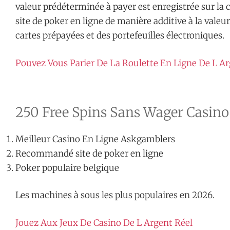
valeur prédéterminée à payer est enregistrée sur l
site de poker en ligne de manière additive à la val
cartes prépayées et des portefeuilles électroniques.
Pouvez Vous Parier De La Roulette En Ligne De L Ar
250 Free Spins Sans Wager Casino
Meilleur Casino En Ligne Askgamblers
Recommandé site de poker en ligne
Poker populaire belgique
Les machines à sous les plus populaires en 2026.
Jouez Aux Jeux De Casino De L Argent Réel