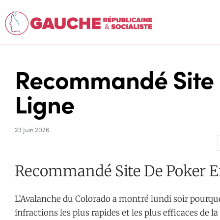
Recommandé Site 
Ligne
23 Juin 2026
Recommandé Site De Poker E
L’Avalanche du Colorado a montré lundi soir pourquoi
infractions les plus rapides et les plus efficaces de 