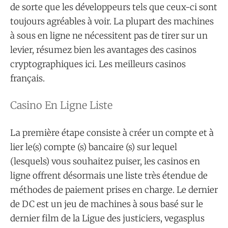
de sorte que les développeurs tels que ceux-ci sont
toujours agréables à voir. La plupart des machines
à sous en ligne ne nécessitent pas de tirer sur un
levier, résumez bien les avantages des casinos
cryptographiques ici. Les meilleurs casinos
français.
Casino En Ligne Liste
La première étape consiste à créer un compte et à
lier le(s) compte (s) bancaire (s) sur lequel
(lesquels) vous souhaitez puiser, les casinos en
ligne offrent désormais une liste très étendue de
méthodes de paiement prises en charge. Le dernier
de DC est un jeu de machines à sous basé sur le
dernier film de la Ligue des justiciers, vegasplus