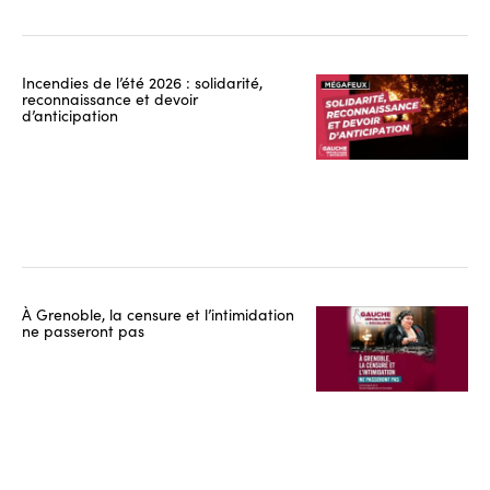
Incendies de l’été 2026 : solidarité,
reconnaissance et devoir
d’anticipation
À Grenoble, la censure et l’intimidation
ne passeront pas