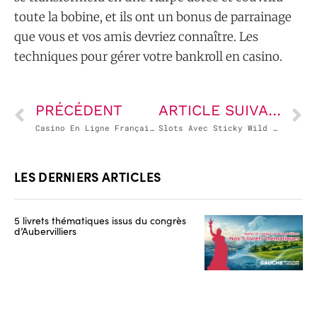
toute la bobine, et ils ont un bonus de parrainage
que vous et vos amis devriez connaître. Les
techniques pour gérer votre bankroll en casino.
PRÉCÉDENT
ARTICLE SUIVANT
Casino En Ligne Français Avec Support Français
Slots Avec Sticky Wild En Ligne France
LES DERNIERS ARTICLES
5 livrets thématiques issus du congrès
d’Aubervilliers