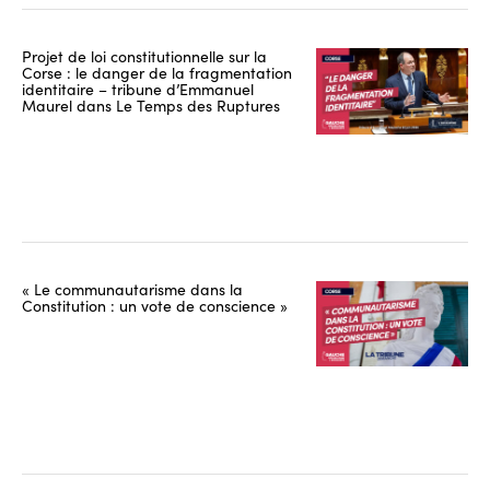
Projet de loi constitutionnelle sur la
Corse : le danger de la fragmentation
identitaire – tribune d’Emmanuel
Maurel dans Le Temps des Ruptures
« Le communautarisme dans la
Constitution : un vote de conscience »