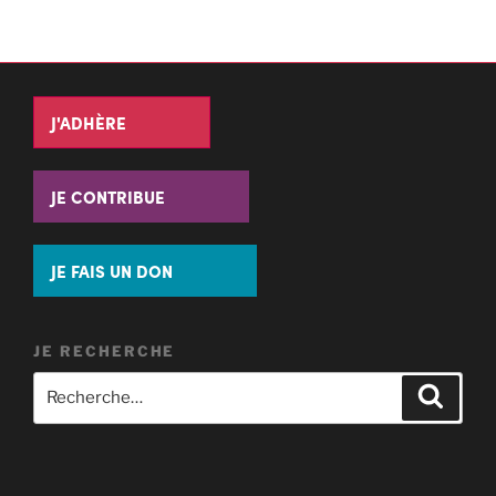
J'ADHÈRE
JE CONTRIBUE
JE FAIS UN DON
JE RECHERCHE