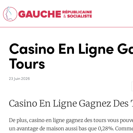
Casino En Ligne G
Tours
23 Juin 2026
Casino En Ligne Gagnez Des 
De plus, casino en ligne gagnez des tours vous pouve
un avantage de maison aussi bas que 0,28%. Comme so