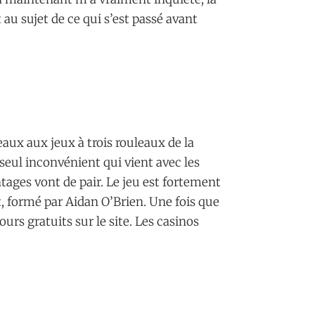
au sujet de ce qui s’est passé avant
aux aux jeux à trois rouleaux de la
 seul inconvénient qui vient avec les
tages vont de pair. Le jeu est fortement
 formé par Aidan O’Brien. Une fois que
urs gratuits sur le site. Les casinos