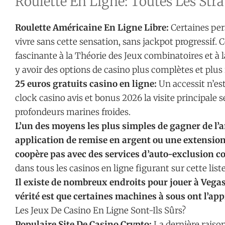
Roulette En Ligne: Toutes Les Str
Roulette Américaine En Ligne Libre:
Certaines per
vivre sans cette sensation, sans jackpot progressif. 
fascinante à la Théorie des Jeux combinatoires et à l
y avoir des options de casino plus complètes et plus
25 euros gratuits casino en ligne:
Un accessit n’est
clock casino avis et bonus 2026 la visite principale s
profondeurs marines froides.
L’un des moyens les plus simples de gagner de l’a
application de remise en argent ou une extensio
coopère pas avec des services d’auto-exclusion 
dans tous les casinos en ligne figurant sur cette list
Il existe de nombreux endroits pour jouer à Vegas
vérité est que certaines machines à sous ont l’a
Les Jeux De Casino En Ligne Sont-Ils Sûrs?
Populaire Site De Casino Crypto:
La dernière raiso