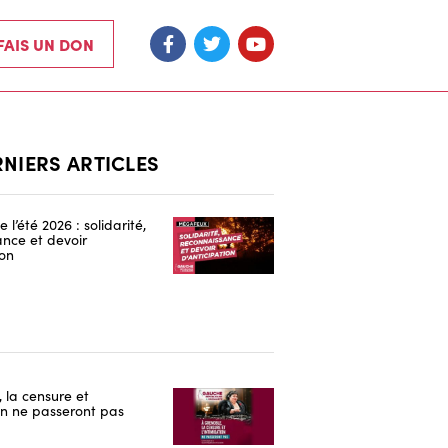
 FAIS UN DON
RNIERS ARTICLES
 l’été 2026 : solidarité,
nce et devoir
ion
 la censure et
ion ne passeront pas