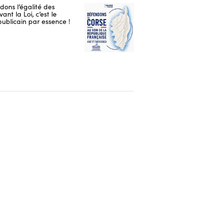
ons l’égalité des
ant la Loi, c’est le
publicain par essence !