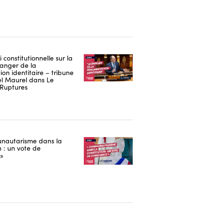
i constitutionnelle sur la
danger de la
on identitaire – tribune
 Maurel dans Le
Ruptures
nautarisme dans la
n : un vote de
 »