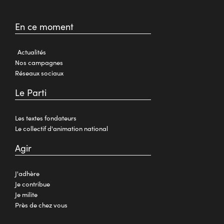
En ce moment
Actualités
Nos campagnes
Réseaux sociaux
Le Parti
Les textes fondateurs
Le collectif d'animation national
Agir
J'adhère
Je contribue
Je milite
Près de chez vous