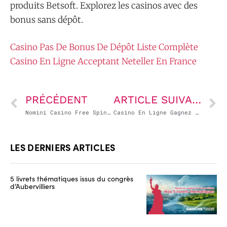
produits Betsoft. Explorez les casinos avec des
bonus sans dépôt.
Casino Pas De Bonus De Dépôt Liste Complète
Casino En Ligne Acceptant Neteller En France
PRÉCÉDENT
ARTICLE SUIVANT
Nomini Casino Free Spins Sans Depot
Casino En Ligne Gagnez Des Tours
LES DERNIERS ARTICLES
5 livrets thématiques issus du congrès
d’Aubervilliers