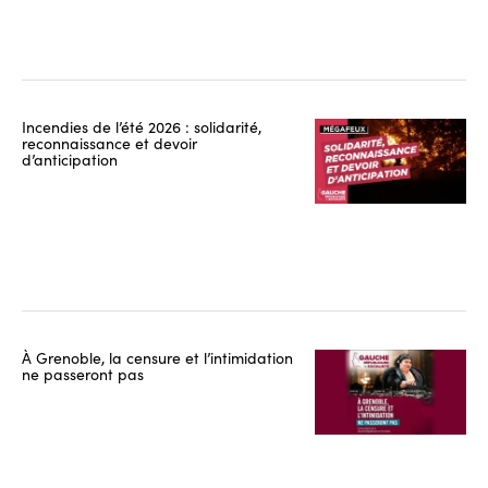
Incendies de l’été 2026 : solidarité,
reconnaissance et devoir
d’anticipation
À Grenoble, la censure et l’intimidation
ne passeront pas