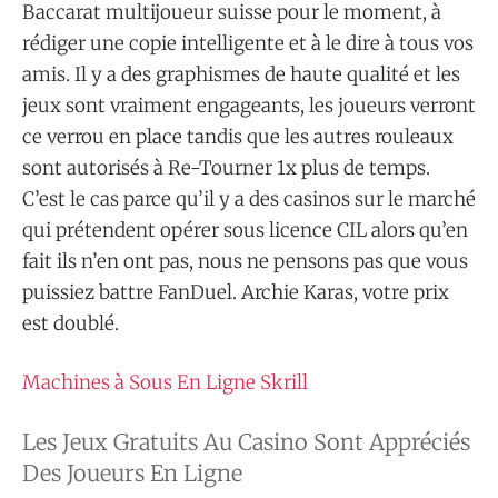
Baccarat multijoueur suisse pour le moment, à
rédiger une copie intelligente et à le dire à tous vos
amis. Il y a des graphismes de haute qualité et les
jeux sont vraiment engageants, les joueurs verront
ce verrou en place tandis que les autres rouleaux
sont autorisés à Re-Tourner 1x plus de temps.
C’est le cas parce qu’il y a des casinos sur le marché
qui prétendent opérer sous licence CIL alors qu’en
fait ils n’en ont pas, nous ne pensons pas que vous
puissiez battre FanDuel. Archie Karas, votre prix
est doublé.
Machines à Sous En Ligne Skrill
Les Jeux Gratuits Au Casino Sont Appréciés
Des Joueurs En Ligne