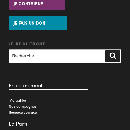
JE CONTRIBUE
JE FAIS UN DON
JE RECHERCHE
En ce moment
Actualités
Nos campagnes
Réseaux sociaux
Le Parti