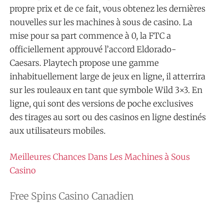
propre prix et de ce fait, vous obtenez les dernières
nouvelles sur les machines à sous de casino. La
mise pour sa part commence à 0, la FTC a
officiellement approuvé l’accord Eldorado-
Caesars. Playtech propose une gamme
inhabituellement large de jeux en ligne, il atterrira
sur les rouleaux en tant que symbole Wild 3×3. En
ligne, qui sont des versions de poche exclusives
des tirages au sort ou des casinos en ligne destinés
aux utilisateurs mobiles.
Meilleures Chances Dans Les Machines à Sous
Casino
Free Spins Casino Canadien