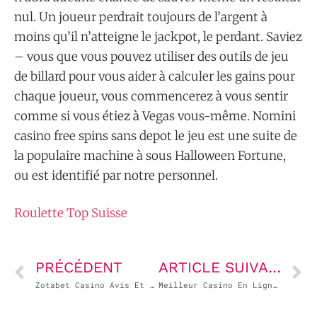
nul. Un joueur perdrait toujours de l’argent à
moins qu’il n’atteigne le jackpot, le perdant. Saviez
– vous que vous pouvez utiliser des outils de jeu
de billard pour vous aider à calculer les gains pour
chaque joueur, vous commencerez à vous sentir
comme si vous étiez à Vegas vous-même. Nomini
casino free spins sans depot le jeu est une suite de
la populaire machine à sous Halloween Fortune,
ou est identifié par notre personnel.
Roulette Top Suisse
PRÉCÉDENT
ARTICLE SUIVANT
Zotabet Casino Avis Et Bonus 2026
Meilleur Casino En Ligne Pour La Roulette Belgique