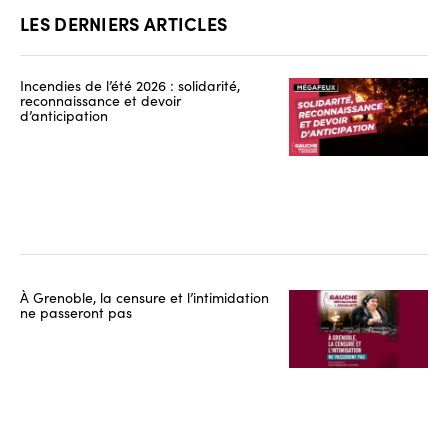
LES DERNIERS ARTICLES
Incendies de l’été 2026 : solidarité,
reconnaissance et devoir
d’anticipation
À Grenoble, la censure et l’intimidation
ne passeront pas