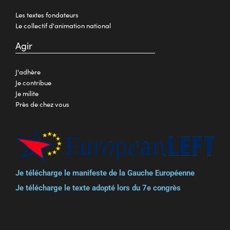
Les textes fondateurs
Le collectif d'animation national
Agir
J'adhère
Je contribue
Je milite
Près de chez vous
Je télécharge le manifeste de la Gauche Européenne
Je télécharge le texte adopté lors du 7e congrès