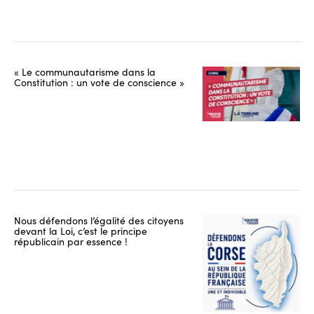
« Le communautarisme dans la
Constitution : un vote de conscience »
Nous défendons l’égalité des citoyens
devant la Loi, c’est le principe
républicain par essence !