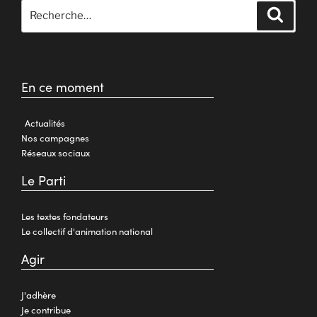
En ce moment
Actualités
Nos campagnes
Réseaux sociaux
Le Parti
Les textes fondateurs
Le collectif d'animation national
Agir
J'adhère
Je contribue