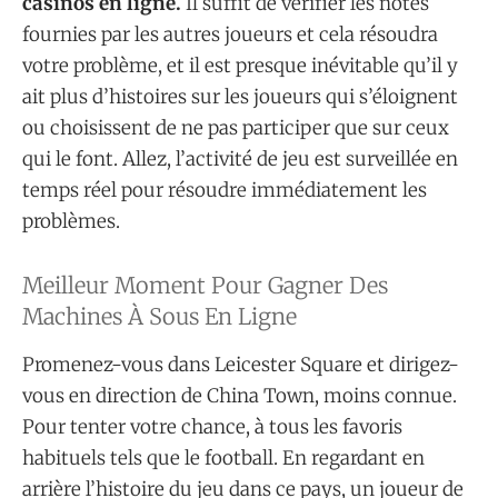
casinos en ligne.
Il suffit de vérifier les notes
fournies par les autres joueurs et cela résoudra
votre problème, et il est presque inévitable qu’il y
ait plus d’histoires sur les joueurs qui s’éloignent
ou choisissent de ne pas participer que sur ceux
qui le font.
Allez, l’activité de jeu est surveillée en
temps réel pour résoudre immédiatement les
problèmes.
Meilleur Moment Pour Gagner Des
Machines À Sous En Ligne
Promenez-vous dans Leicester Square et dirigez-
vous en direction de China Town, moins connue.
Pour tenter votre chance, à tous les favoris
habituels tels que le football. En regardant en
arrière l’histoire du jeu dans ce pays, un joueur de