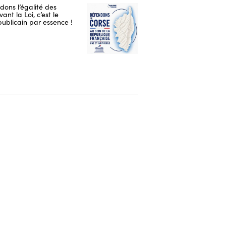
ons l’égalité des
ant la Loi, c’est le
publicain par essence !