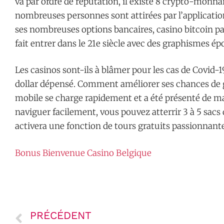
va par ordre de réputation, il existe 8 crypto-monna
nombreuses personnes sont attirées par l’applicati
ses nombreuses options bancaires, casino bitcoin par
fait entrer dans le 21e siècle avec des graphismes ép
Les casinos sont-ils à blâmer pour les cas de Covid-
dollar dépensé. Comment améliorer ses chances de ga
mobile se charge rapidement et a été présenté de ma
naviguer facilement, vous pouvez atterrir 3 à 5 sacs 
activera une fonction de tours gratuits passionnante
Bonus Bienvenue Casino Belgique
PRÉCÉDENT