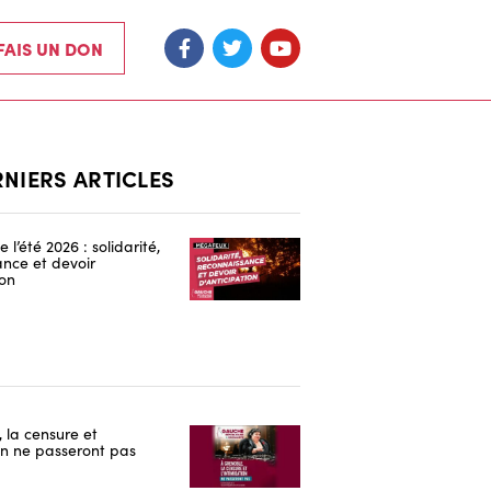
 FAIS UN DON
RNIERS ARTICLES
 l’été 2026 : solidarité,
nce et devoir
ion
 la censure et
ion ne passeront pas