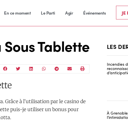
JE
En ce moment
Le Parti
Agir
Événements
 Sous Tablette
LES DE
Incendies de
reconnaissa
d’anticipat
tte
 Grâce à l’utilisation par le casino de
ette puis-je utiliser un bonus pour
À Grenoble,
l’intimidat
otta.