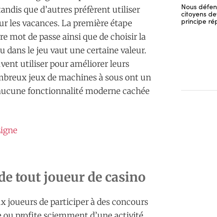
Nous défend
 tandis que d’autres préfèrent utiliser
citoyens dev
principe ré
ur les vacances. La première étape
e mot de passe ainsi que de choisir la
eu dans le jeu vaut une certaine valeur.
vent utiliser pour améliorer leurs
nombreux jeux de machines à sous ont un
 aucune fonctionnalité moderne cachée
Ligne
 de tout joueur de casino
ux joueurs de participer à des concours
 ou profite sciemment d’une activité