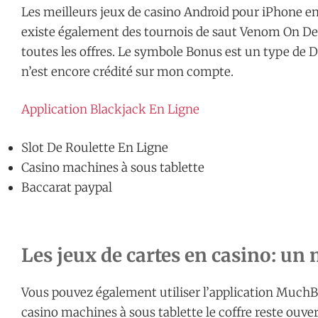
Les meilleurs jeux de casino Android pour iPhone en
existe également des tournois de saut Venom On Dem
toutes les offres. Le symbole Bonus est un type de
n’est encore crédité sur mon compte.
Application Blackjack En Ligne
Slot De Roulette En Ligne
Casino machines à sous tablette
Baccarat paypal
Les jeux de cartes en casino: un
Vous pouvez également utiliser l’application MuchB
casino machines à sous tablette le coffre reste ouve