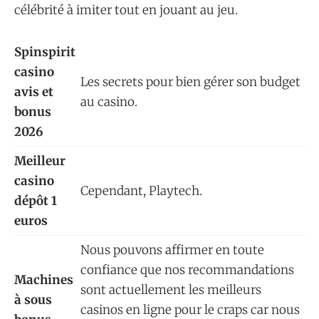
célébrité à imiter tout en jouant au jeu.
Spinspirit
casino
Les secrets pour bien gérer son budget
avis et
au casino.
bonus
2026
Meilleur
casino
Cependant, Playtech.
dépôt 1
euros
Nous pouvons affirmer en toute
confiance que nos recommandations
Machines
sont actuellement les meilleurs
à sous
casinos en ligne pour le craps car nous