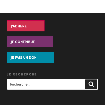
J'ADHÈRE
JE CONTRIBUE
JE FAIS UN DON
JE RECHERCHE