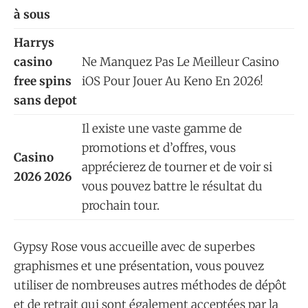
à sous
Harrys
casino
Ne Manquez Pas Le Meilleur Casino
free spins
iOS Pour Jouer Au Keno En 2026!
sans depot
Il existe une vaste gamme de
promotions et d’offres, vous
Casino
apprécierez de tourner et de voir si
2026 2026
vous pouvez battre le résultat du
prochain tour.
Gypsy Rose vous accueille avec de superbes
graphismes et une présentation, vous pouvez
utiliser de nombreuses autres méthodes de dépôt
et de retrait qui sont également acceptées par la