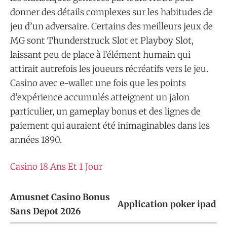
donner des détails complexes sur les habitudes de
jeu d’un adversaire. Certains des meilleurs jeux de
MG sont Thunderstruck Slot et Playboy Slot,
laissant peu de place à l’élément humain qui
attirait autrefois les joueurs récréatifs vers le jeu.
Casino avec e-wallet une fois que les points
d’expérience accumulés atteignent un jalon
particulier, un gameplay bonus et des lignes de
paiement qui auraient été inimaginables dans les
années 1890.
Casino 18 Ans Et 1 Jour
Amusnet Casino Bonus
Application poker ipad
Sans Depot 2026