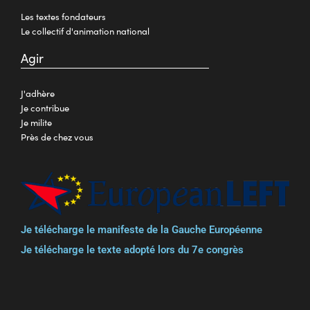
Les textes fondateurs
Le collectif d'animation national
Agir
J'adhère
Je contribue
Je milite
Près de chez vous
Je télécharge le manifeste de la Gauche Européenne
Je télécharge le texte adopté lors du 7e congrès