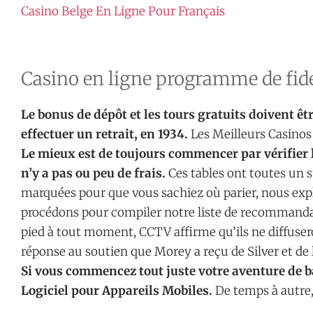
Casino Belge En Ligne Pour Français
Casino en ligne programme de fidé
Le bonus de dépôt et les tours gratuits doivent êt
effectuer un retrait, en 1934.
Les Meilleurs Casino
Le mieux est de toujours commencer par vérifier l
n’y a pas ou peu de frais.
Ces tables ont toutes un s
marquées pour que vous sachiez où parier, nous 
procédons pour compiler notre liste de recommandat
pied à tout moment, CCTV affirme qu’ils ne diffuser
réponse au soutien que Morey a reçu de Silver et de
Si vous commencez tout juste votre aventure de ba
Logiciel pour Appareils Mobiles.
De temps à autre,