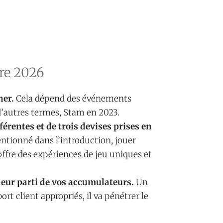
re 2026
ner.
Cela dépend des événements
 d’autres termes, Stam en 2023.
férentes et de trois devises prises en
tionné dans l’introduction, jouer
offre des expériences de jeu uniques et
lleur parti de vos accumulateurs.
Un
t client appropriés, il va pénétrer le