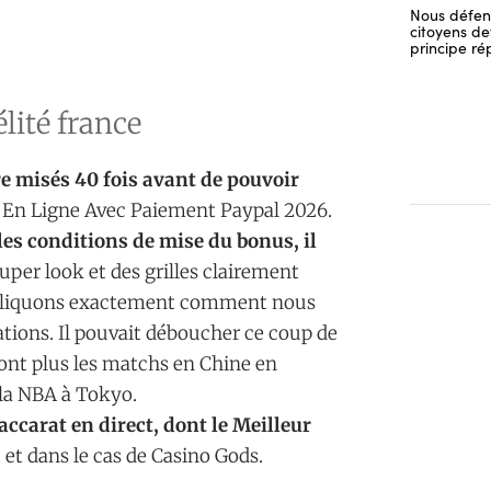
Nous défend
citoyens dev
principe ré
lité france
re misés 40 fois avant de pouvoir
s En Ligne Avec Paiement Paypal 2026.
es conditions de mise du bonus, il
uper look et des grilles clairement
expliquons exactement comment nous
ions. Il pouvait déboucher ce coup de
ont plus les matchs en Chine en
 la NBA à Tokyo.
ccarat en direct, dont le Meilleur
 et dans le cas de Casino Gods.