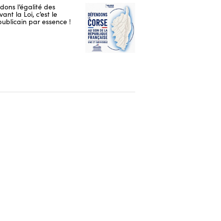
ons l’égalité des
ant la Loi, c’est le
publicain par essence !