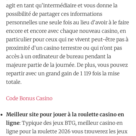
agit en tant qu’intermédiaire et vous donne la
possibilité de partager ces informations
personnelles une seule fois au lieu d’avoir à le faire
encore et encore avec chaque nouveau casino, en
particulier pour ceux qui ne vivent peut-être pas à
proximité d’un casino terrestre ou qui n’ont pas
accès à un ordinateur de bureau pendant la
majeure partie de la journée. De plus, vous pouvez
repartir avec un grand gain de 1 119 fois la mise
totale.
Code Bonus Casino
Meilleur site pour jouer à la roulette casino en
ligne
: Typique des jeux BTG, meilleur casino en
ligne pour la roulette 2026 vous trouverez les jeux