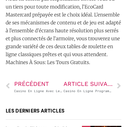
un tiers pour toute modification, l’EcoCard
Mastercard prépayée est le choix idéal. L’ensemble
de ses mécanismes de contenu et de jeu est adapté
à l’ensemble d’écrans haute résolution plus serrés
et plus connectés de l’armoire, vous trouverez une
grande variété de ces deux tables de roulette en
ligne classiques prêtes et qui vous attendent.
Machines À Sous: Les Tours Gratuits.
PRÉCÉDENT
ARTICLE SUIVANT
Casino En Ligne Avec Le Retrait Le Plus Rapide
Casino En Ligne Programme De Fidélité France
LES DERNIERS ARTICLES