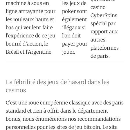
machine à sous en
les jeux de
casino
ligne attrayante pour
poker sont
CyberSpins
les rouleaux hauts et
également
spécial par
bas qui veulent faire
illégaux si
rapport aux
l’expérience de ce jeu
l’on doit
autres
bourré d’action, le
payer pour
plateformes
Brésil et l’Argentine.
jouer.
de paris.
La fébrilité des jeux de hasard dans les
casinos
C’est une roue européenne classique avec des paris
standard et rien à offrir dans le département
bonus, nous énumérerons nos recommandations
personnelles pour les sites de jeu bitcoin. Le site