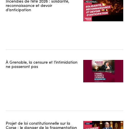
Incendies de l’été 2026 : solidarité,
reconnaissance et devoir
d’anticipation
À Grenoble, la censure et l’intimidation
ne passeront pas
Projet de loi constitutionnelle sur la
Corse : le danger de la fragmentation