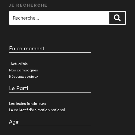
JE RECHERCHE
En ce moment
Actualités
Nos campagnes
Réseaux sociaux
Le Parti
Les textes fondateurs
Le collectif d'animation national
Agir