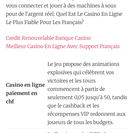
vous connecter et jouer à des machines à sous
pour de l’argent réel. Quel Est Le Casino En Ligne
Le Plus Fiable Pour Les Français?
Credit Renouvelable Banque Casino
Meilleur Casino En Ligne Avec Support Français
Le jeu propose des animations
explosives qui célèbrent vos
victoires et les tours
Casino en ligne
commencent à partir de
paiement en
seulement 0,05 jusqu’à 50, tandis
chf
que le cashback et les
récompenses VIP redonnent aux
joueurs de tous les budgets.