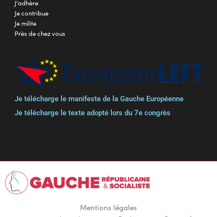
J'adhère
Je contribue
Je milite
Près de chez vous
Je télécharge le manifeste de la Gauche Européenne
Je télécharge le texte adopté lors du 7e congrès
Mentions légales