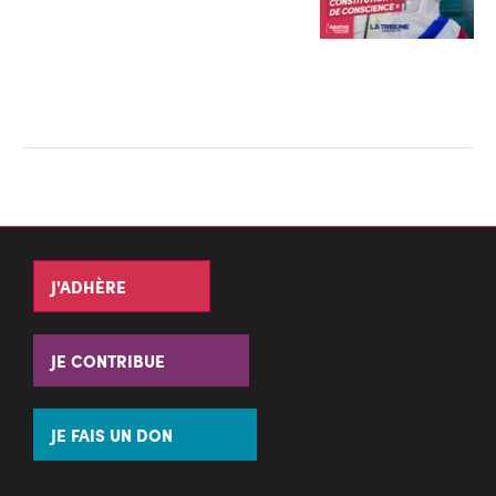
J'ADHÈRE
JE CONTRIBUE
JE FAIS UN DON