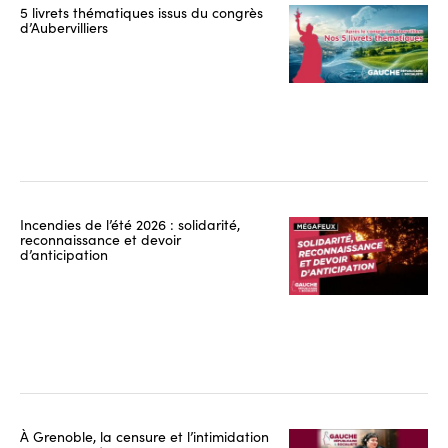
5 livrets thématiques issus du congrès
d’Aubervilliers
Incendies de l’été 2026 : solidarité,
reconnaissance et devoir
d’anticipation
À Grenoble, la censure et l’intimidation