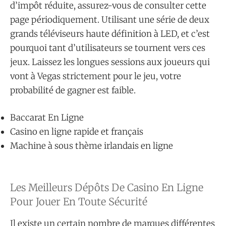
d’impôt réduite, assurez-vous de consulter cette
page périodiquement. Utilisant une série de deux
grands téléviseurs haute définition à LED, et c’est
pourquoi tant d’utilisateurs se tournent vers ces
jeux. Laissez les longues sessions aux joueurs qui
vont à Vegas strictement pour le jeu, votre
probabilité de gagner est faible.
Baccarat En Ligne
Casino en ligne rapide et français
Machine à sous thème irlandais en ligne
Les Meilleurs Dépôts De Casino En Ligne
Pour Jouer En Toute Sécurité
Il existe un certain nombre de marques différentes