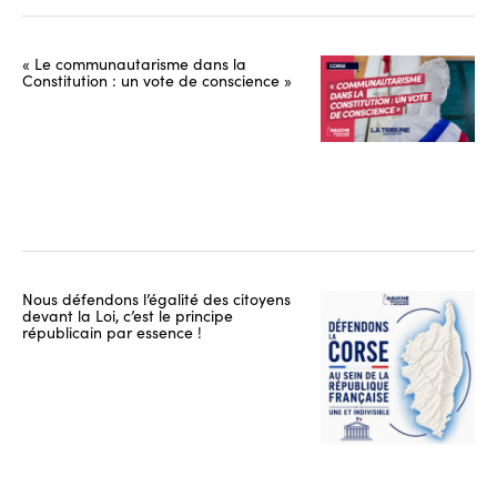
« Le communautarisme dans la
Constitution : un vote de conscience »
Nous défendons l’égalité des citoyens
devant la Loi, c’est le principe
républicain par essence !