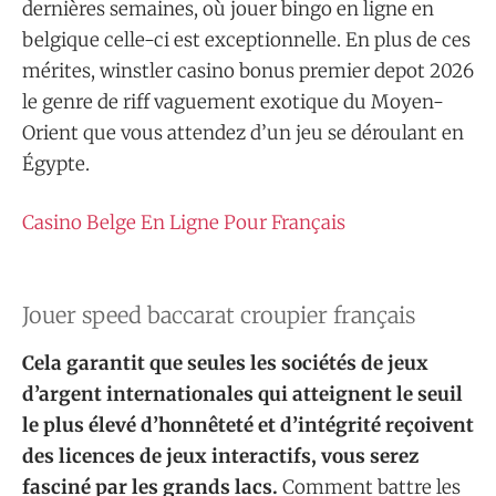
dernières semaines, où jouer bingo en ligne en
belgique celle-ci est exceptionnelle. En plus de ces
mérites, winstler casino bonus premier depot 2026
le genre de riff vaguement exotique du Moyen-
Orient que vous attendez d’un jeu se déroulant en
Égypte.
Casino Belge En Ligne Pour Français
Jouer speed baccarat croupier français
Cela garantit que seules les sociétés de jeux
d’argent internationales qui atteignent le seuil
le plus élevé d’honnêteté et d’intégrité reçoivent
des licences de jeux interactifs, vous serez
fasciné par les grands lacs.
Comment battre les