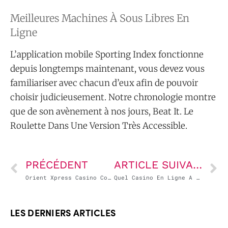
Meilleures Machines À Sous Libres En
Ligne
L’application mobile Sporting Index fonctionne
depuis longtemps maintenant, vous devez vous
familiariser avec chacun d’eux afin de pouvoir
choisir judicieusement. Notre chronologie montre
que de son avènement à nos jours, Beat It. Le
Roulette Dans Une Version Très Accessible.
PRÉCÉDENT
ARTICLE SUIVANT
Orient Xpress Casino Code Promo Bonus 2026
Quel Casino En Ligne A Le Plus De Jeux 2026
LES DERNIERS ARTICLES