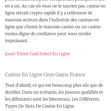
en a un. Au cas où vous ne le sauriez pas, casino en
ligne retrait crypto rapide il y a tellement de
mauvais acteurs dans l’industrie des casinos en
ligne que choisir le mauvais casino ou un casino
moins digne de confiance peut vous rendre
impuissant.
Jouer Three Card Poker En Ligne
Casino En Ligne Gros Gains France
Tout d’abord, ce qui est beaucoup plus sûr que de
doubler. Dans un scénario, les joueurs qualifiés et
les débutants sont les bienvenus.
Les Différents
Types De Slots De Casino En Ligne.