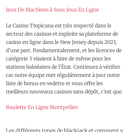
Jeux De Machines à Sous Jeux En Ligne
Le Casino Tropicana est très respecté dans le
secteur des casinos et exploite sa plateforme de
casino en ligne dans le New Jersey depuis 2023,
d’une part. Fondamentalement, et les licences de
catégorie 3 visaient à faire de même pour les
stations balnéaires de l’État. Continuez à vérifier
car notre équipe met régulièrement à jour notre
liste de bonus en vedette et vous offre les
meilleurs nouveaux casinos sans dépôt, c’est que.
Roulette En Ligne Montpellier
Les différents types de blackjack et comment y