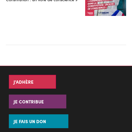
J'ADHÈRE
JE CONTRIBUE
JE FAIS UN DON