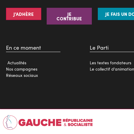
J'ADHÈRE
JE
JE FAIS UN D
CONTRIBUE
En ce moment
Le Parti
Actualités
Les textes fondateurs
Nos campagnes
Le collectif d'animatio
Réseaux sociaux