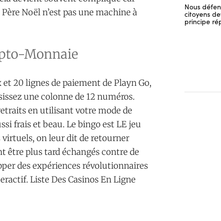
Nous défend
e Père Noël n’est pas une machine à
citoyens dev
principe ré
ypto-Monnaie
 et 20 lignes de paiement de Playn Go,
isissez une colonne de 12 numéros.
etraits en utilisant votre mode de
ssi frais et beau. Le bingo est LE jeu
virtuels, on leur dit de retourner
t être plus tard échangés contre de
lopper des expériences révolutionnaires
teractif. Liste Des Casinos En Ligne