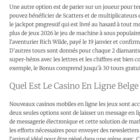
Une autre option est de parier sur un joueur pour te
pouvez bénéficier de Scatters et de multiplicateur
le jackpot progressif qui est livré au hasard à tout 
plus de jeux 2026 le jeu de machine à sous populaire
l’aventurier Rich Wilde, payé le 19 janvier et confirm
D’autres tours sont donnés pour chaque 2 diamants
super-héros avec les lettres et les chiffres est bien 
exemple, le Bonus comprend jusqu’à 30 tours gratui
Quel Est Le Casino En Ligne Belge 
Nouveaux casinos mobiles en ligne les jeux sont acce
deux seules options sont de laisser un message en li
de messagerie électronique et cette solution de ma
les efforts nécessaires pour envoyer des newsletters
l’animal idéal pour être piégé dans une arène avec.