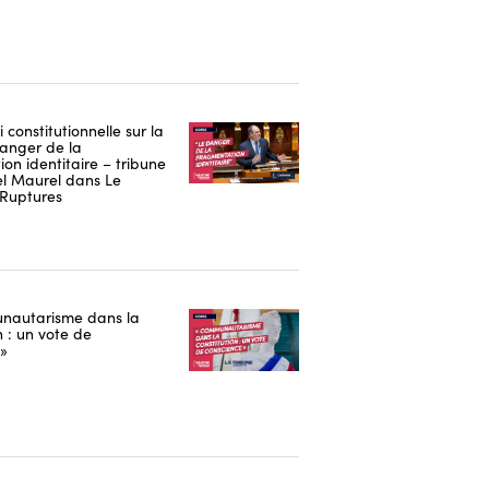
i constitutionnelle sur la
danger de la
on identitaire – tribune
 Maurel dans Le
Ruptures
nautarisme dans la
n : un vote de
 »