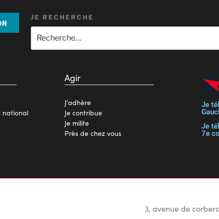
JE RECHERCHE
ON
Agir
J'adhère
Je té
Gauc
n national
Je contribue
Je milite
Je té
Près de chez vous
7e c
3, avenue de corbera