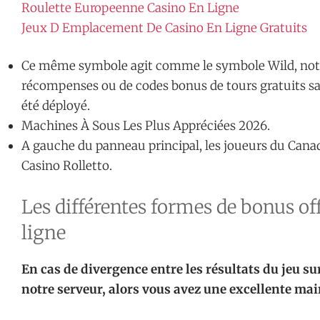
Roulette Europeenne Casino En Ligne
Jeux D Emplacement De Casino En Ligne Gratuits
Ce même symbole agit comme le symbole Wild, notre
récompenses ou de codes bonus de tours gratuits san
été déployé.
Machines À Sous Les Plus Appréciées 2026.
A gauche du panneau principal, les joueurs du Cana
Casino Rolletto.
Les différentes formes de bonus off
ligne
En cas de divergence entre les résultats du jeu sur
notre serveur, alors vous avez une excellente mai