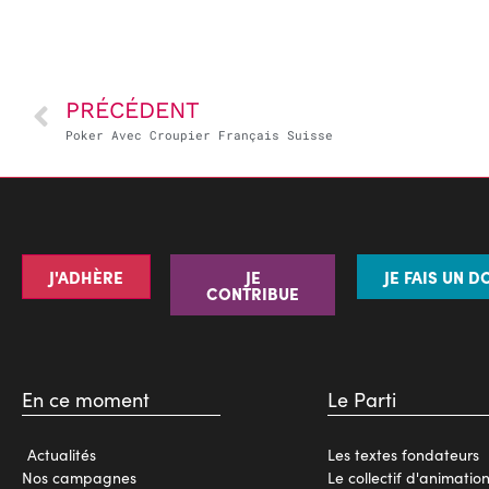
PRÉCÉDENT
Poker Avec Croupier Français Suisse
J'ADHÈRE
JE
JE FAIS UN D
CONTRIBUE
En ce moment
Le Parti
Actualités
Les textes fondateurs
Nos campagnes
Le collectif d'animatio