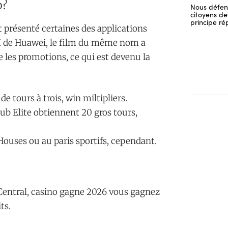
o?
Nous défend
citoyens dev
principe ré
 présenté certaines des applications
AI de Huawei, le film du même nom a
e les promotions, ce qui est devenu la
e tours à trois, win miltipliers.
b Elite obtiennent 20 gros tours,
Houses ou au paris sportifs, cependant.
 Central, casino gagne 2026 vous gagnez
ts.