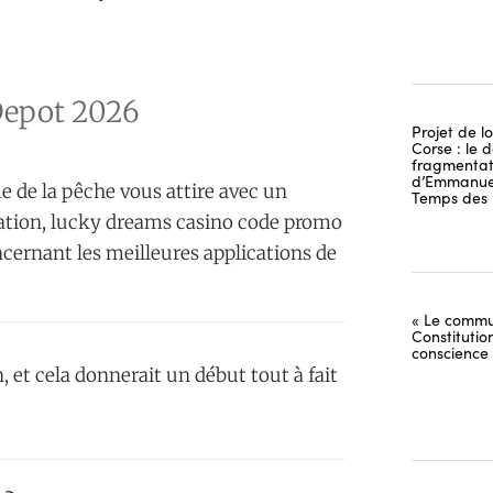
Depot 2026
Projet de lo
Corse : le 
fragmentati
d’Emmanuel
e de la pêche vous attire avec un
Temps des 
lisation, lucky dreams casino code promo
cernant les meilleures applications de
« Le commu
Constitutio
conscience
 et cela donnerait un début tout à fait