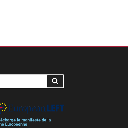
lécharge le manifeste de la
he Européenne