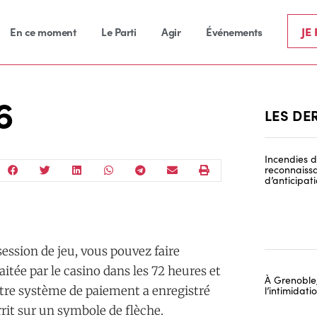
JE
En ce moment
Le Parti
Agir
Événements
6
LES DE
Incendies de
reconnaissa
d’anticipat
ession de jeu, vous pouvez faire
itée par le casino dans les 72 heures et
À Grenoble,
l’intimidat
otre système de paiement a enregistré
errit sur un symbole de flèche.