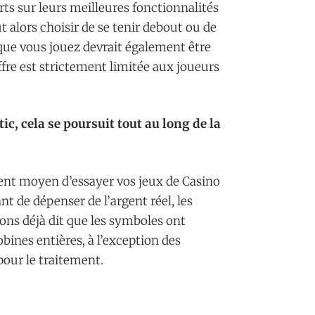
s sur leurs meilleures fonctionnalités
t alors choisir de se tenir debout ou de
rsque vous jouez devrait également être
’offre est strictement limitée aux joueurs
c, cela se poursuit tout au long de la
lent moyen d’essayer vos jeux de Casino
nt de dépenser de l’argent réel, les
ns déjà dit que les symboles ont
bines entières, à l’exception des
pour le traitement.