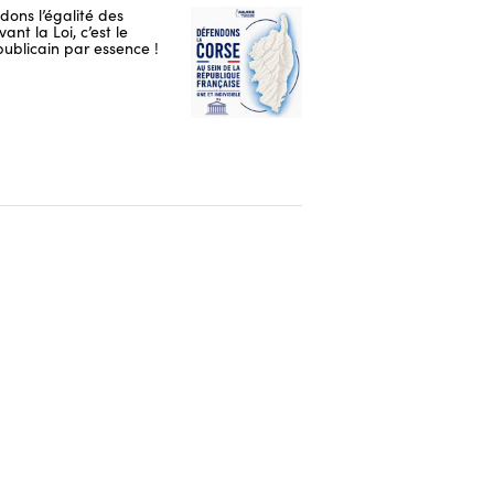
ons l’égalité des
ant la Loi, c’est le
publicain par essence !