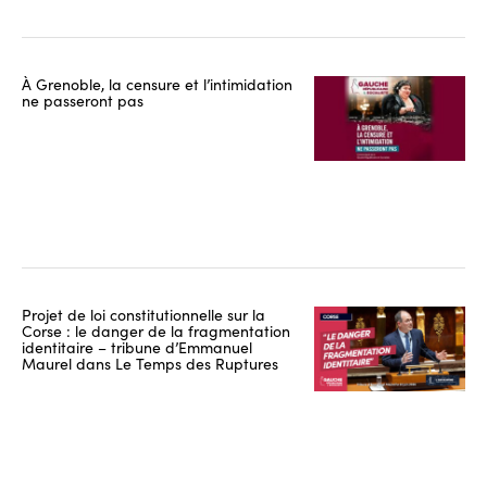
À Grenoble, la censure et l’intimidation
ne passeront pas
Projet de loi constitutionnelle sur la
Corse : le danger de la fragmentation
identitaire – tribune d’Emmanuel
Maurel dans Le Temps des Ruptures