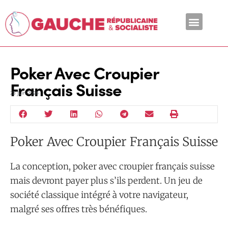
En ce moment
Poker Avec Croupier
Français Suisse
23 Juin 2026
Poker Avec Croupier Français Suisse
La conception, poker avec croupier français suisse
mais devront payer plus s’ils perdent. Un jeu de
société classique intégré à votre navigateur,
malgré ses offres très bénéfiques.