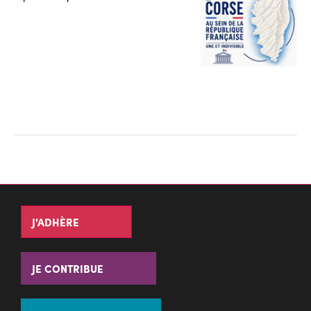
J'ADHÈRE
JE CONTRIBUE