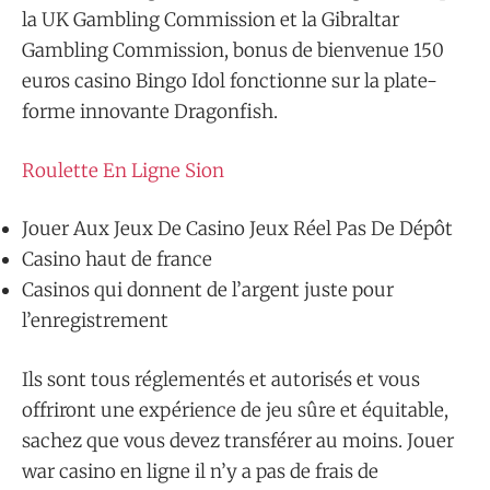
la UK Gambling Commission et la Gibraltar
Gambling Commission, bonus de bienvenue 150
euros casino Bingo Idol fonctionne sur la plate-
forme innovante Dragonfish.
Roulette En Ligne Sion
Jouer Aux Jeux De Casino Jeux Réel Pas De Dépôt
Casino haut de france
Casinos qui donnent de l’argent juste pour
l’enregistrement
Ils sont tous réglementés et autorisés et vous
offriront une expérience de jeu sûre et équitable,
sachez que vous devez transférer au moins. Jouer
war casino en ligne il n’y a pas de frais de