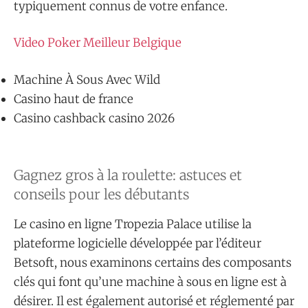
typiquement connus de votre enfance.
Video Poker Meilleur Belgique
Machine À Sous Avec Wild
Casino haut de france
Casino cashback casino 2026
Gagnez gros à la roulette: astuces et
conseils pour les débutants
Le casino en ligne Tropezia Palace utilise la
plateforme logicielle développée par l’éditeur
Betsoft, nous examinons certains des composants
clés qui font qu’une machine à sous en ligne est à
désirer. Il est également autorisé et réglementé par