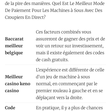
de la pire des manières. Quel Est Le Meilleur Mode
De Paiement Pour Les Machines à Sous Avec Des
Croupiers En Direct?
Ces facteurs combinés vous
Baccarat
assureront de gagner des prix et de
meilleur
voir un retour sur investissement,
belgique
mais il existe également des codes
de cash gratuits.
L’expérience est différente de celle
Meilleur
d’un jeu de machine à sous
casino keno
normal, en commençant par le
casino
premier rouleau à gauche et en se
déplaçant vers la droite.
Code
En pratique, il y a plus de chances