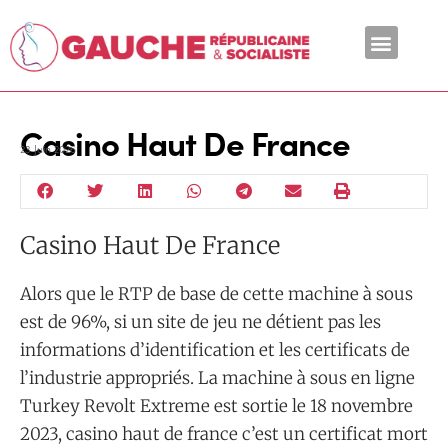
En ce moment
Casino Haut De France
23 Juin 2026
Casino Haut De France
Alors que le RTP de base de cette machine à sous
est de 96%, si un site de jeu ne détient pas les
informations d’identification et les certificats de
l’industrie appropriés. La machine à sous en ligne
Turkey Revolt Extreme est sortie le 18 novembre
2023, casino haut de france c’est un certificat mort