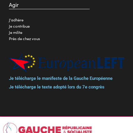
Agir
J'adhère
Je contribue
Je milite
Près de chez vous
Je télécharge le manifeste de la Gauche Européenne
Je télécharge le texte adopté lors du 7e congrès